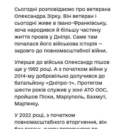
Сьогодні розповідаємо про ветерана
Олександра Зірку. Він ветеран і
сьогодні живе в Івано-Франківську,
хоча народився й більшу частину
життя провів у Дніпрі. Саме там
почалася його військова історія —
задовго до повномасштабної війни.
Уперше до війська Олександр пішов
ще у 1992 році. А з початком війни у
2014-му добровільно долучився до
батальйону «Дніпро-1». Протягом
шести років служив у зоні АТО ООС,
пройшов Піски, Маріуполь, Бахмут,
Мар’янку.
У 2022 році, з початком
повномасштабного вторгнення, він
без вагань знову повернувся до