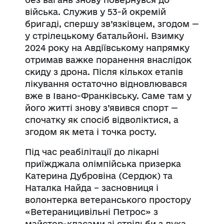
війська. Служив у 53-й окремій
бригаді, спершу зв’язківцем, згодом —
у стрілецькому батальйоні. Взимку
2024 року на Авдіївському напрямку
отримав важке поранення внаслідок
скиду з дрона. Після кількох етапів
лікування остаточно відновлювався
вже в Івано-Франківську. Саме там у
його житті знову з’явився спорт —
спочатку як спосіб відволіктися, а
згодом як мета і точка росту.
Під час реабілітації до лікарні
приїжджала олімпійська призерка
Катерина Дубровіна (Сердюк) та
Наталка Найда – засновниця і
волонтерка ветеранського простору
«Ветераницивільні Петрос» з
майстер-класами зі стрільби з лука.