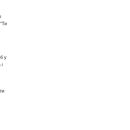
о
 “Ти
б у
 і
ти