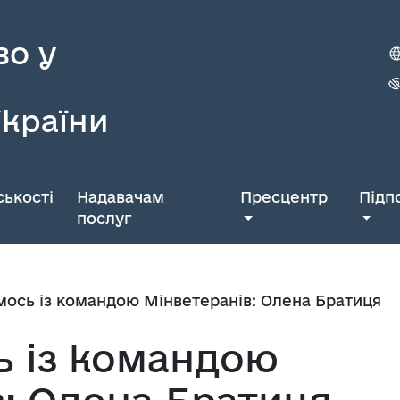
во у
України
ькості
Надавачам
Пресцентр
Підп
послуг
ось із командою Мінветеранів: Олена Братиця
 із командою