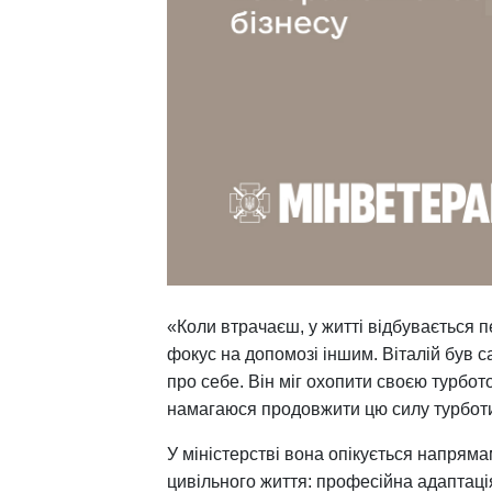
«Коли втрачаєш, у житті відбувається п
фокус на допомозі іншим. Віталій був 
про себе. Він міг охопити своєю турбото
намагаюся продовжити цю силу турботи 
У міністерстві вона опікується напрям
цивільного життя: професійна адаптація