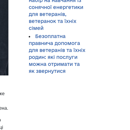
набір на навчання із
сонячної енергетики
для ветеранів,
ветеранок та їхніх
сімей
Безоплатна
правнича допомога
для ветеранів та їхніх
родин: які послуги
можна отримати та
як звернутися
вже
ена.
о
ці