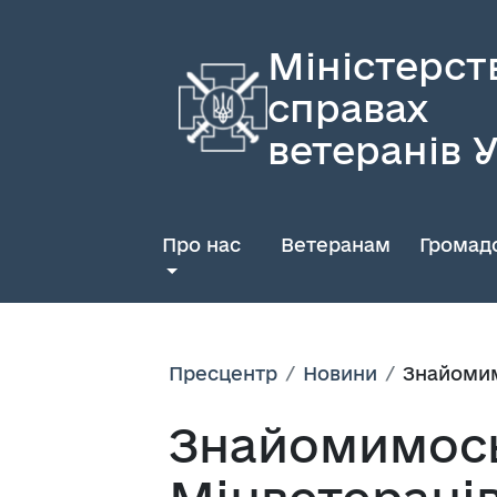
Міністерст
справах
ветеранів 
Про нас
Ветеранам
Громадс
Пресцентр
Новини
Знайомим
Знайомимось