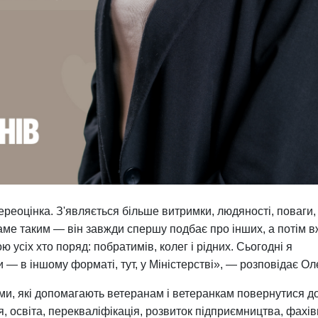
ереоцінка. З'являється більше витримки, людяності, поваги,
саме таким — він завжди спершу подбає про інших, а потім 
ю усіх хто поряд: побратимів, колег і рідних. Сьогодні я
— в іншому форматі, тут, у Міністерстві», — розповідає Ол
ами, які допомагають ветеранам і ветеранкам повернутися д
, освіта, перекваліфікація, розвиток підприємництва, фахів