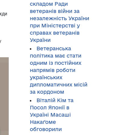
складом Ради
ветеранів війни за
вжди
незалежність України
при Міністерстві у
справах ветеранів
України
у
Ветеранська
політика має стати
одним із постійних
напрямів роботи
українських
дипломатичних місій
за кордоном
Віталій Кім та
Посол Японії в
Україні Масаші
Накаґоме
обговорили