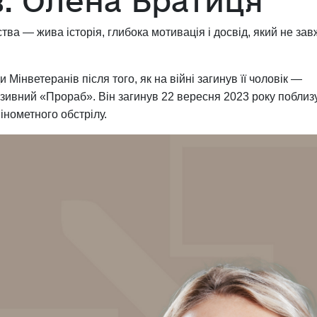
в: Олена Братиця
тва — жива історія, глибока мотивація і досвід, який не за
інветеранів після того, як на війні загинув її чоловік —
зивний «Прораб». Він загинув 22 вересня 2023 року поблиз
інометного обстрілу.