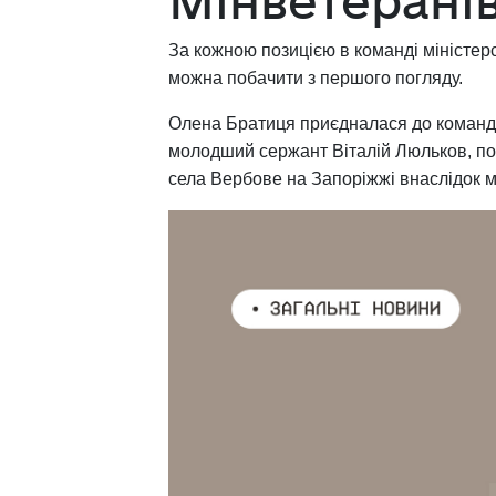
Мінветерані
За кожною позицією в команді міністерс
можна побачити з першого погляду.
Олена Братиця приєдналася до команди М
молодший сержант Віталій Люльков, по
села Вербове на Запоріжжі внаслідок м