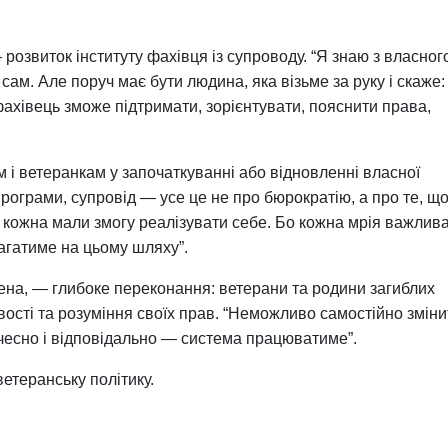
 розвиток інституту фахівця із супроводу. “Я знаю з власног
сам. Але поруч має бути людина, яка візьме за руку і скаже:
фахівець зможе підтримати, зорієнтувати, пояснити права,
і ветеранкам у започаткуванні або відновленні власної
програми, супровід — усе це не про бюрократію, а про те, що
 кожна мали змогу реалізувати себе. Бо кожна мрія важлива
магатиме на цьому шляху”.
ена, — глибоке переконання: ветерани та родини загиблих
вості та розуміння своїх прав. “Неможливо самостійно зміни
чесно і відповідально — система працюватиме”.
етеранську політику.