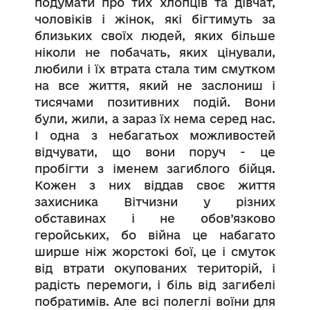
подумати про тих хлопців та дівчат,
чоловіків і жінок, які бігтимуть за
близьких своїх людей, яких більше
ніколи не побачать, яких цінували,
любили і їх втрата стала тим смутком
на все життя, який не заслониш і
тисячами позитивних подій. Вони
були, жили, а зараз їх нема серед нас.
І одна з небагатьох можливостей
відчувати, що вони поруч - це
пробігти з іменем загиблого бійця.
Кожен з них віддав своє життя
захисника Вітчизни у різних
обставинах і не обов’язково
геройських, бо війна це набагато
ширше ніж жорстокі бої, це і смуток
від втрати окупованих територій, і
радість перемоги, і біль від загибелі
побратимів. Але всі полеглі воїни для