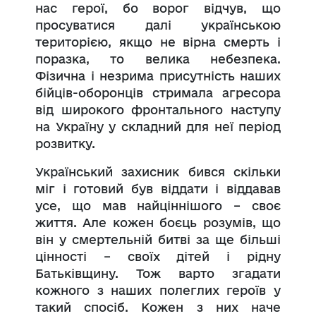
нас герої, бо ворог відчув, що
просуватися далі українською
територією, якщо не вірна смерть і
поразка, то велика небезпека.
Фізична і незрима присутність наших
бійців-оборонців стримала агресора
від широкого фронтального наступу
на Україну у складний для неї період
розвитку.
Український захисник бився скільки
міг і готовий був віддати і віддавав
усе, що мав найціннішого – своє
життя. Але кожен боєць розумів, що
він у смертельній битві за ще більші
цінності – своїх дітей і рідну
Батьківщину. Тож варто згадати
кожного з наших полеглих героїв у
такий спосіб. Кожен з них наче