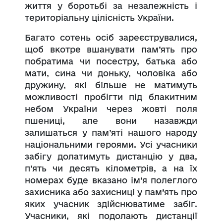
життя у боротьбі за незалежність і
територіальну цілісність України.
Багато сотень осіб зареєструвалися,
щоб вкотре вшанувати пам’ять про
побратима чи посестру, батька або
мати, сина чи доньку, чоловіка або
дружину, які більше не матимуть
можливості пробігти під блакитним
небом України через жовті поля
пшениці, але вони назавжди
залишаться у пам’яті нашого народу
національними героями. Усі учасники
забігу долатимуть дистанцію у два,
п’ять чи десять кілометрів, а на їх
номерах буде вказано ім’я полеглого
захисника або захисниці у пам’ять про
яких учасник здійснюватиме забіг.
Учасники, які подолають дистанції