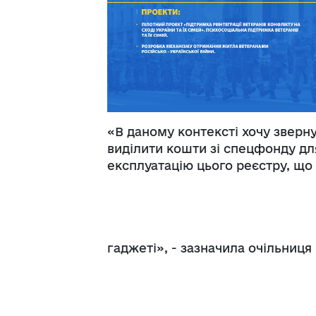
«В даному контексті хочу зверн
виділити кошти зі спецфонду дл
експлуатацію цього реєстру, що 
гаджеті», - зазначила очільниця