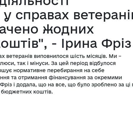
 діяльності
 у справах ветерані
рачено жодних
штів", - Ірина Фріз
ах ветеранів виповнилося шість місяців. Ми –
люси, так і мінуси. За цей період відбулося
ершує нормативне перебирання на себе
ння та отримання фінансування за окремими
різ і додала, що на все, що було зроблено за ці 
х бюджетних коштів.