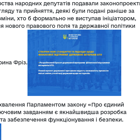
торства народних депутатів подавали законопроект
ляду та прийняття, деякі були подані раніше за
 зміни, хто б формально не виступав ініціатором,
я нового правового поля та державної політики
рина Фріз.
 ухвалення Парламентом закону «Про єдиний
лючовим завданням є якнайшвидша розробка
 та забезпечення функціонування і безпеки.