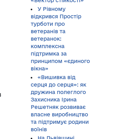
«Вектор стійкості»
У Рівному
відкрився Простір
турботи про
ветеранів та
ветеранок:
комплексна
підтримка за
принципом «єдиного
вікна»
«Вишивка від
серця до серця»: як
дружина полеглого
В
Захисника Ірина
Решетняк розвиває
власне виробництво
та підтримує родини
воїнів
На Львівщині