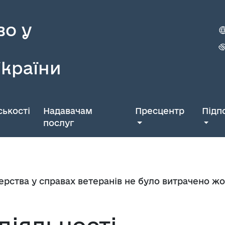
во у
України
ькості
Надавачам
Пресцентр
Підп
послуг
стерства у справах ветеранів не було витрачено ж