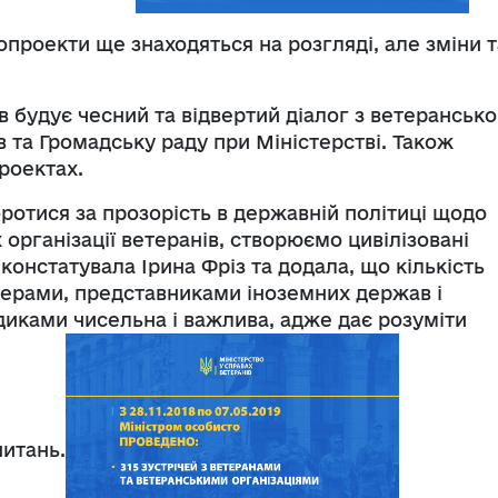
опроекти ще знаходяться на розгляді, але зміни т
в будує чесний та відвертий діалог з ветеранськ
 та Громадську раду при Міністерстві. Також
роектах.
отися за прозорість в державній політиці щодо
організації ветеранів, створюємо цивілізовані
 констатувала Ірина Фріз та додала, що кількість
нтерами, представниками іноземних держав і
диками чисельна і важлива, адже дає розуміти
питань.