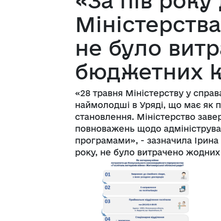
«За пів року
Міністерства
не було вит
бюджетних ко
«28 травня Міністерству у справ
наймолодші в Уряді, що має як п
становлення. Міністерство зав
повноважень щодо адмініструва
програмами», - зазначила Ірина Ф
року, не було витрачено жодни