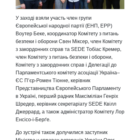
У заході взяли участь член групи
Європейської народної партії (ЕНП, EPP)
Воутер Беке, координатор Комітету з питань
безпеки і оборони Свен Міксер, член Комітету
з закордонних справ та SEDE Тобіас Кремер,
член Комітету з питань безпеки і оборони,
Комітету з закордонних справ і Делегації до
Парламентського комітету асоціації Україна–
ЄС П’єр-Ромен Тіонне, керівник
Представництва Європейського Парламенту
в Україні, перший радник Максіміліан Генріх
Шредер, керівник секретаріату SEDE Квілл
Джеррард, а також адміністратор Комітету Лор
Енсісо-і-Берґе.
До зустрічі також долучилися заступник