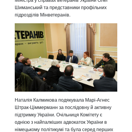
Міністра у справах ветеранів України Олег
Шиманський та представники профільних
підрозділів Мінветеранів.
Наталія Калмикова подякувала Марі-Агнес
Штрак-Ціммерманн за послідовну й активну
підтримку України. Очільниця Комітету є
однією з найпалкіших адвокаток України в
німецькому політикумі та була серед перших