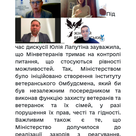
Під
час дискусії Юлія Лапутіна зауважила,
що Мінветеранів тримає на контролі
питання, що стосуються рівності
можливостей. Так, Міністерством
було ініційовано створення інституту
ветеранського Омбудсмена, який би
був незалежним посередником та
виконав функцію захисту ветеранів та
ветеранок та їх сімей, у разі
порушення їх прав, честі та гідності.
Важливим також є те, що
Міністерство долучилося до
реалізації заходів з реагування,