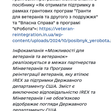
посібнику «Як отримати підтримку в
рамках грантових програм “Гранти
для ветеранів та другого з подружжя”
та “Власна Справа” в програмі
“єРобота”»:
https://veteran-
reintegration.in.ua/wp-
content/uploads/2024/10/posibnyk_yerobota.
Інфокампанія «Можливості для
ветеранів та ветеранок»
реалізовується в межах партнерства
Мінветеранів та Програми
реінтеграції ветеранів, яку втілює
IREX за підтримки Державного
департаменту США. Зміст є
виключною відповідальністю IREX та
Мінветеранів і не обов’язково
відображає погляди Державного
департаменту США.