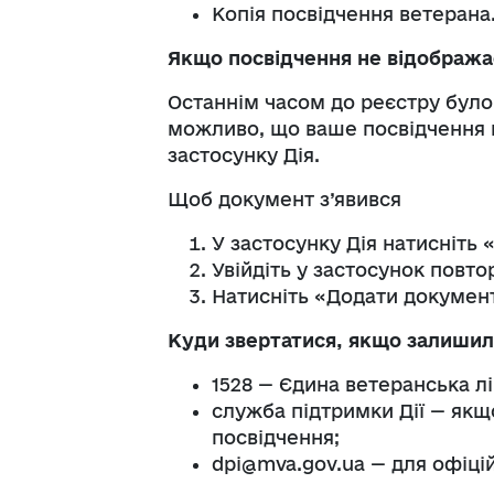
Копія посвідчення ветерана
Якщо посвідчення не відображає
Останнім часом до реєстру було
можливо, що ваше посвідчення 
застосунку Дія.
Щоб документ з’явився
У застосунку Дія натисніть
Увійдіть у застосунок повто
Натисніть «Додати документ
Куди звертатися, якщо залишил
1528 — Єдина ветеранська лін
служба підтримки Дії — якщ
посвідчення;
dpi@mva.gov.ua — для офіці