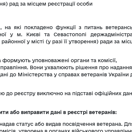
ння) рад за місцем реєстрації особи
, на які покладено функції з питань ветерансь
ної у м. Києві та Севастополі держадміністрац
районної у місті (у разі її утворення) ради за мі
 формують уповноважені органи та комісії,
 управління. Вони ухвалюють рішення про надання
ані до Міністерства у справах ветеранів України 
ю до реєстру виключно на підставі офіційних дан
ти або виправити дані в реєстрі ветеранів:
надав статус або видав посвідчення ветерана. Дл
місія, утворена в органах військового управлінн