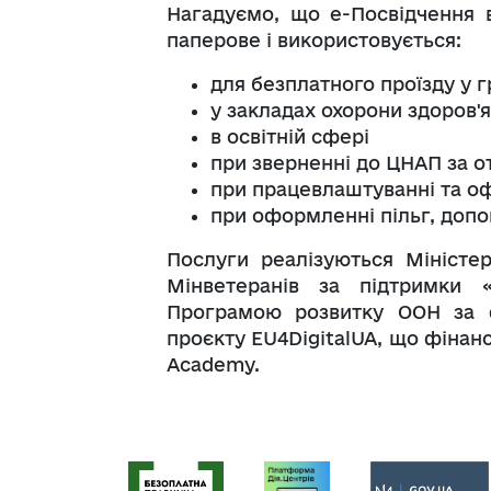
Нагадуємо, що е-Посвідчення в
паперове і використовується:
для безплатного проїзду у 
у закладах охорони здоров'я
в освітній сфері
при зверненні до ЦНАП за 
при працевлаштуванні та о
при оформленні пільг, допо
Послуги реалізуються Міністе
Мінветеранів за підтримки 
Програмою розвитку ООН за ф
проєкту EU4DigitalUA, що фіна
Academy.