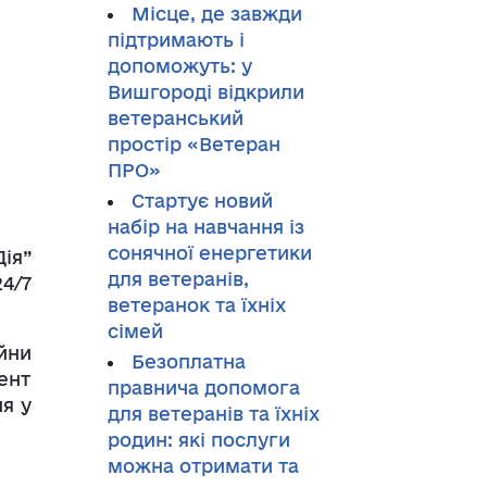
Місце, де завжди
підтримають і
допоможуть: у
Вишгороді відкрили
ветеранський
простір «Ветеран
ПРО»
Стартує новий
набір на навчання із
сонячної енергетики
ія”
для ветеранів,
4/7
ветеранок та їхніх
сімей
йни
Безоплатна
ент
правнича допомога
я у
для ветеранів та їхніх
родин: які послуги
можна отримати та