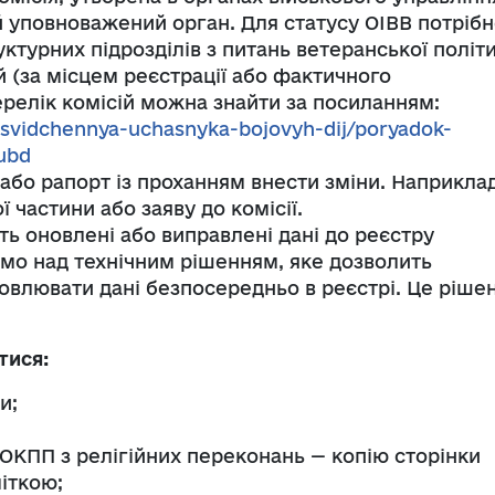
й уповноважений орган. Для статусу ОІВВ потріб
ктурних підрозділів з питань ветеранської політ
 (за місцем реєстрації або фактичного
релік комісій можна знайти за посиланням:
posvidchennya-uchasnyka-bojovyh-dij/poryadok-
ubd
або рапорт із проханням внести зміни. Наприклад
 частини або заяву до комісії.
ть оновлені або виправлені дані до реєстру
мо над технічним рішенням, яке дозволить
влювати дані безпосередньо в реєстрі. Це ріше
тися:
и;
ОКПП з релігійних переконань — копію сторінки
міткою;