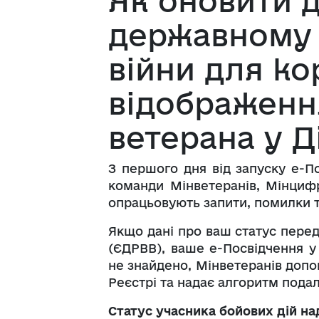
Як оновити 
державному 
війни для ко
відображенн
ветерана у Ді
З першого дня від запуску е-П
команди Мінветеранів, Мінцифр
опрацьовують запити, помилки та
Якщо дані про ваш статус перед
(ЄДРВВ), ваше е-Посвідчення у
не знайдено, Мінветеранів допо
Реєстрі та надає алгоритм пода
Статус учасника бойових дій на