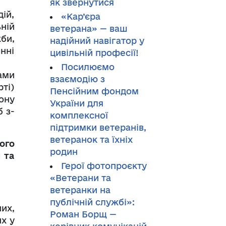
як звернутися
ій,
«Кар’єра
ній
ветерана» — ваш
би,
надійний навігатор у
нні
цивільній професії!
Посилюємо
ами
взаємодію з
ті)
Пенсійним фондом
кону
України для
б з-
комплексної
підтримки ветеранів,
ветеранок та їхніх
ого
родин
 та
Герої фотопроєкту
«Ветерани та
ветеранки на
публічній службі»:
их,
Роман Борщ —
х у