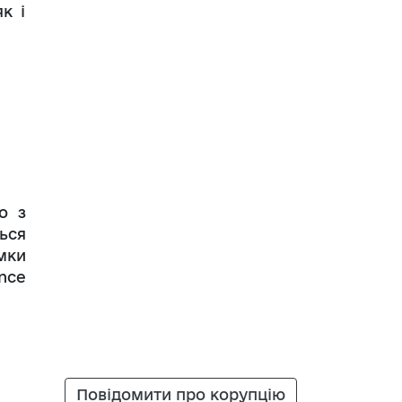
к і
о з
ься
мки
nce
Повідомити про корупцію