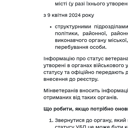
місті (у разі їхнього утворе
з
9 квітня 2024 року
структурними підрозділами
політики, районної, район
виконавчого органу міської, 
перебування особи.
Інформацію про статус ветерана
утворені в органах військового
статусу та офіційно передають д
внесення до реєстру.
Мінветеранів вносить інформаці
отриманих від таких органів.
Що робити, якщо потрібно онови
Звернутися до органу, який 
статусу УБД це може бути ко