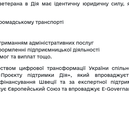
етерана в Дія має ідентичну юридичну силу, я
громадському транспорті
отриманням адміністративних послуг
формленні підприємницької діяльності
мог та виплат тощо.
рством цифрової трансформації України спільн
«Проєкту підтримки Дія», який впроваджуєт
інансування Швеції та за експертної підтри
нсує Європейський Союз та впроваджує E-Governa