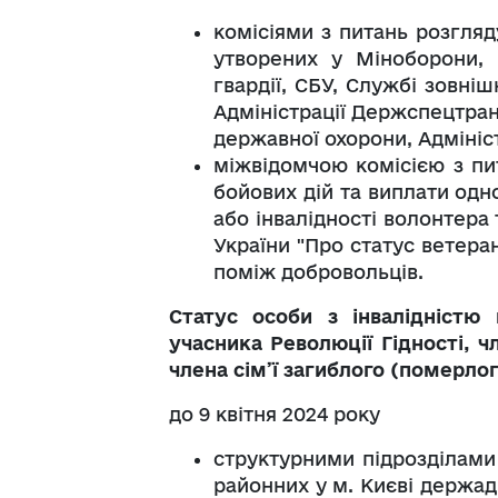
комісіями з питань розгляд
утворених у Міноборони, М
гвардії, СБУ, Службі зовні
Адміністрації Держспецтран
державної охорони, Адмініс
міжвідомчою комісією з пи
бойових дій та виплати одн
або інвалідності волонтера 
України "Про статус ветерані
поміж добровольців.
Статус особи з інвалідністю 
учасника Революції Гідності, ч
члена сім’ї загиблого (померло
до 9 квітня 2024 року
структурними підрозділами
районних у м. Києві держад