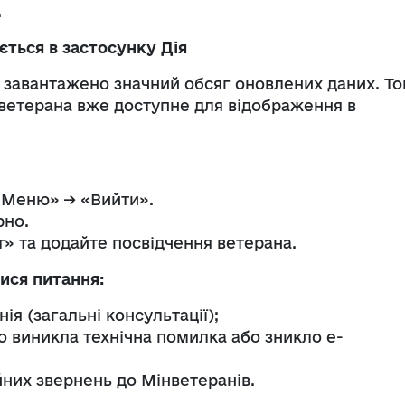
.
ться в застосунку Дія
 завантажено значний обсяг оновлених даних. Т
ветерана вже доступне для відображення в
 «Меню» → «Вийти».
рно.
» та додайте посвідчення ветерана.
ися питання:
ія (загальні консультації);
о виникла технічна помилка або зникло е-
йних звернень до Мінветеранів.