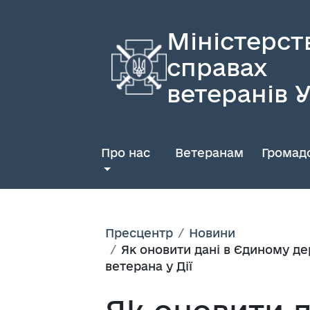
Міністерст
справах
ветеранів 
Про нас
Ветеранам
Громадс
Пресцентр
Новини
Як оновити дані в Єдиному де
ветерана у Дії