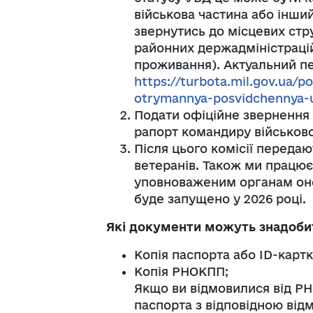
військова частина або інши
звернутись до місцевих стру
районних держадміністрацій
проживання). Актуальний пе
https://turbota.mil.gov.ua/
otrymannya-posvidchennya-
Подати офіційне звернення 
рапорт командиру військової
Після цього комісії передаю
ветеранів. Також ми працює
уповноваженим органам оно
буде запущено у 2026 році.
Які документи можуть знадоби
Копія паспорта або ID-картк
Копія РНОКПП;
Якщо ви відмовилися від РН
паспорта з відповідною від