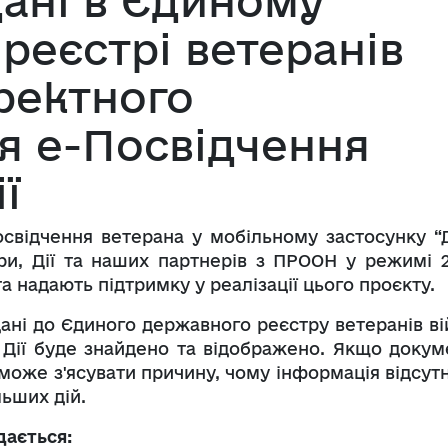
дані в Єдиному
реєстрі ветеранів
ректного
я е-Посвідчення
ї
освідчення ветерана у мобільному застосунку “Д
и, Дії та наших партнерів з ПРООН у режимі 2
 надають підтримку у реалізації цього проєкту.
ані до Єдиного державного реєстру ветеранів ві
 Дії буде знайдено та відображено. Якщо докум
може з'ясувати причину, чому інформація відсутн
льших дій.
дається: