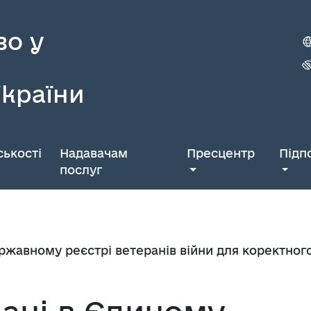
во у
України
ькості
Надавачам
Пресцентр
Підп
послуг
ржавному реєстрі ветеранів війни для коректно