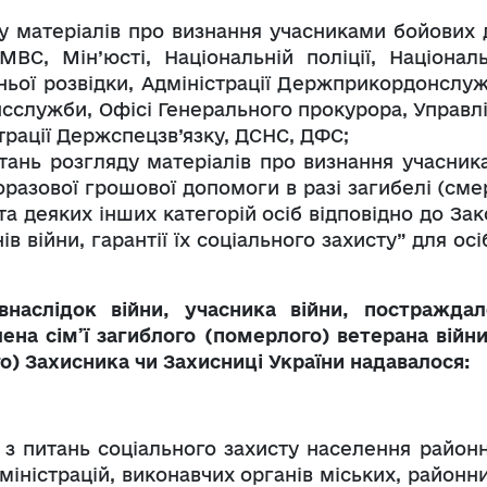
у матеріалів про визнання учасниками бойових д
ВС, Мін’юсті, Національній поліції, Національ
шньої розвідки, Адміністрації Держприкордонслуж
сслужби, Офісі Генерального прокурора, Управлі
трації Держспецзв’язку, ДСНС, ДФС;
тань розгляду матеріалів про визнання учасник
оразової грошової допомоги в разі загибелі (смер
та деяких інших категорій осіб відповідно до За
в війни, гарантії їх соціального захисту” для осі
внаслідок війни, учасника війни, постраждал
лена сім’ї загиблого (померлого) ветерана війни
го) Захисника чи Захисниці України надавалося:
 з питань соціального захисту населення районн
міністрацій, виконавчих органів міських, районни