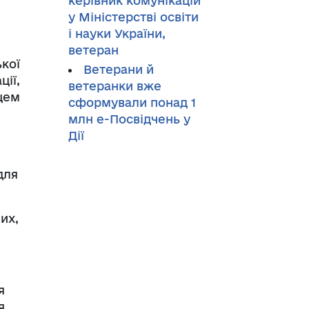
керівник комунікацій
у Міністерстві освіти
і науки України,
ветеран
кої
Ветерани й
ії,
ветеранки вже
сцем
сформували понад 1
млн е-Посвідчень у
Дії
для
их,
я
я,