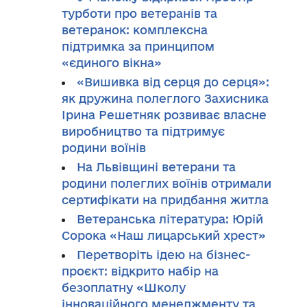
турботи про ветеранів та
ветеранок: комплексна
підтримка за принципом
«єдиного вікна»
«Вишивка від серця до серця»:
як дружина полеглого Захисника
Ірина Решетняк розвиває власне
виробництво та підтримує
родини воїнів
На Львівщині ветерани та
родини полеглих воїнів отримали
сертифікати на придбання житла
Ветеранська література: Юрій
Сорока «Наш лицарський хрест»
Перетворіть ідею на бізнес-
проєкт: відкрито набір на
безоплатну «Школу
інноваційного менеджменту та