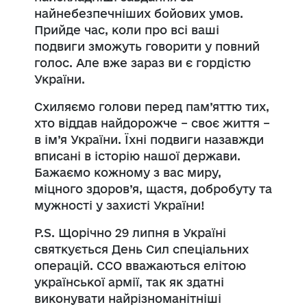
найнебезпечніших бойових умов.
Прийде час, коли про всі ваші
подвиги зможуть говорити у повний
голос. Але вже зараз ви є гордістю
України.
Схиляємо голови перед пам’яттю тих,
хто віддав найдорожче – своє життя –
в ім’я України. Їхні подвиги назавжди
вписані в історію нашої держави.
Бажаємо кожному з вас м
иру,
міцного здоров’я, щастя, добробуту та
мужності у захисті України!
P.S. Щорічно 29 липня в Україні
святкується День Сил спеціальних
операцій. ССО вважаються елітою
української армії, так як здатні
виконувати найрізноманітніші