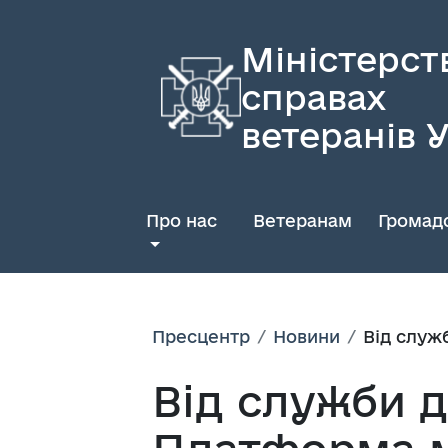
Міністерст
справах
ветеранів 
Про нас
Ветеранам
Громадс
Пресцентр
Новини
Від служ
Від служби д