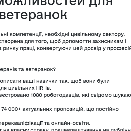
можливостей для
 ветеранок
ьні компетенції, необхідні цивільному сектору.
творена для того, щоб допомогти захисникам і
а ринку праці, конвертуючи цей досвід у професі
еранів та ветеранок?
описати ваші навички так, щоб вони були
ля цивільних HR-ів.
реєстровано 1080 роботодавців, які свідомо шукаю
 74 000+ актуальних пропозицій, що постійно
перекваліфікації та онлайн-освіти.
т на власну справу, працевлаштування на публічн