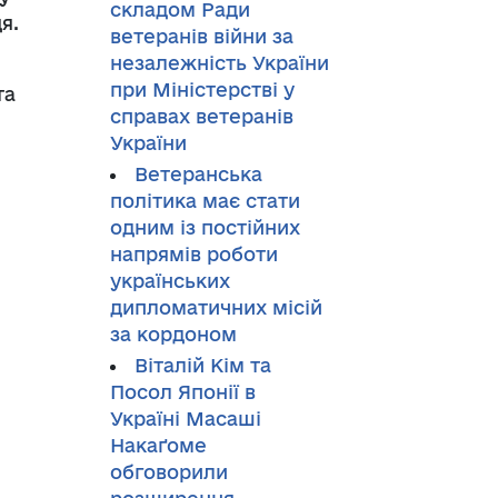
складом Ради
я.
ветеранів війни за
незалежність України
при Міністерстві у
та
справах ветеранів
України
Ветеранська
політика має стати
одним із постійних
напрямів роботи
українських
дипломатичних місій
за кордоном
Віталій Кім та
Посол Японії в
Україні Масаші
Накаґоме
обговорили