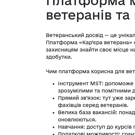
Платформа 
ветеранів та
Ветеранський досвід — це унікал
Платформа «Кар’єра ветерана» с
захисницям знайти своє місце н
здобутки.
Чим платформа корисна для вет
Інструмент MST: допоможе 
зрозумілими та помітними д
Прямий зв’язок: тут уже за
фахівців серед ветеранів.
Велика база вакансій: понад
оновлюються.
Навчання: доступ до курсів 
Додаткові можливості: гран