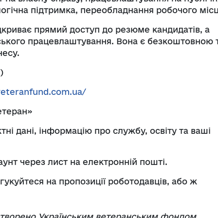
огічна підтримка, переобладнання робочого місц
криває прямий доступ до резюме кандидатів, а
ського працевлаштування. Вона є безкоштовною 
несу.
)
veteranfund.com.ua/
ветеран»
тні дані, інформацію про службу, освіту та ваші
каунт через лист на електронній пошті.
гукуйтеся на пропозиції роботодавців, або ж
створено Українським ветеранським фондом