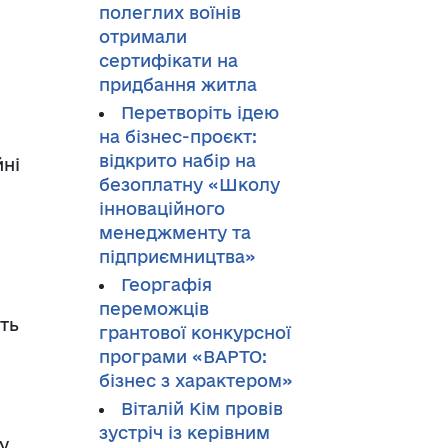
полеглих воїнів
отримали
сертифікати на
придбання житла
Перетворіть ідею
на бізнес-проєкт:
відкрито набір на
йні
безоплатну «Школу
інноваційного
менеджменту та
підприємництва»
Георгафія
переможців
ть
грантової конкурсної
програми «ВАРТО:
бізнес з характером»
Віталій Кім провів
зустріч із керівним
у