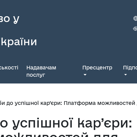
во у
України
ькості
Надавачам
Пресцентр
Підп
послуг
би до успішної кар’єри: Платформа можливостей 
о успішної кар’єри: