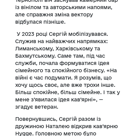
із вінілом та авторськими напоями,
але справжня зміна вектору
відбулася пізніше.
У 2023 році Сергій мобілізувався.
Служив на найважчих напрямках:
Лиманському, Харківському та
Бахмутському. Саме там, під час
служби, почала формуватися ідея
сімейного та спокійного бізнесу. «На
війні є час подумати. Я розумів, що
хочу щось своє, але вже трохи інше.
Більш спокійне, більш сімейне. І так у
мене з’явилася ідея кав’ярні», —
згадує ветеран.
Повернувшись, Сергій разом із
дружиною Наталею відкрив кав’ярню
Hygge. Головною метою було