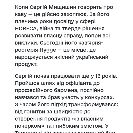
Коли Сергій Мищишин говорить про
каву — це дійсно захоплює. За його
плечима роки досвіду у сфері
HORECA, війна та тверде рішення
розвивати власну справу, попри всі
виклики. Сьогодні його кав’ярня-
ростерія Hygge — це місце, де
народжується якісний український
продукт.
Сергій почав працювати ще у 16 років.
Пройшов шлях від офіціанта до
професійного бармена, постійно
навчався та брав участь у конкурсах.
З часом його підхід трансформувався:
від гонитви за швидкістю до
створення продуктів «із власним
почерком» та глибоким змістом. У
Тернополі він заснував камерний бар