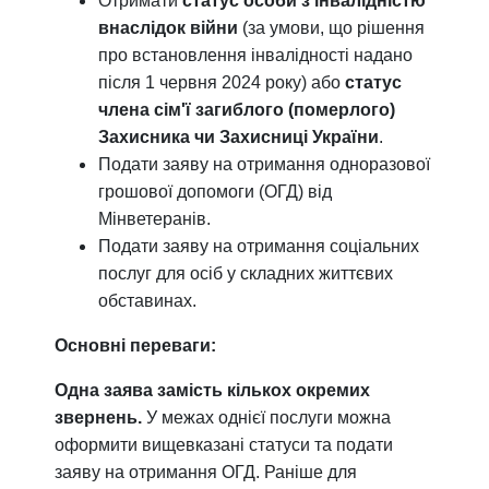
Отримати
статус особи з інвалідністю
внаслідок війни
(за умови, що рішення
про встановлення інвалідності надано
після 1 червня 2024 року) або
статус
члена сім'ї загиблого (померлого)
Захисника чи Захисниці України
.
Подати заяву на отримання одноразової
грошової допомоги (ОГД) від
Мінветеранів.
Подати заяву на отримання соціальних
послуг для осіб у складних життєвих
обставинах.
Основні переваги:
Одна заява замість кількох окремих
звернень.
У межах однієї послуги можна
оформити вищевказані статуси та подати
заяву на отримання ОГД. Раніше для