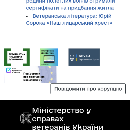
родини полеглих воїнів отримали
сертифікати на придбання житла
Ветеранська література: Юрій
Сорока «Наш лицарський хрест»
Повідомити про корупцію
Міністерство у
справах
ветеранів України