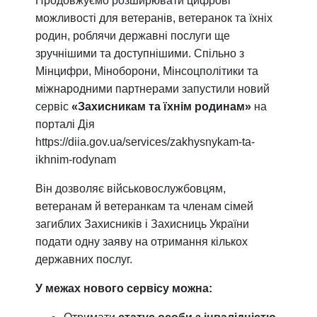
Продовжуємо розширювати цифрові
можливості для ветеранів, ветеранок та їхніх
родин, роблячи державні послуги ще
зручнішими та доступнішими. Спільно з
Мінцифри, Міноборони, Мінсоцполітики та
міжнародними партнерами запустили новий
сервіс
«Захисникам та їхнім родинам»
на
порталі Дія
https://diia.gov.ua/services/zakhysnykam-ta-
ikhnim-rodynam
Він дозволяє військовослужбовцям,
ветеранам й ветеранкам та членам сімей
загиблих Захисників і Захисниць України
подати одну заяву на отримання кількох
державних послуг.
У межах нового сервісу можна: