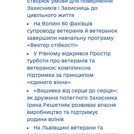
створює умови для повернення
Захисників і Захисниць до
цивільного життя
На Волині 60 фахівців
супроводу ветеранів й ветеранок
завершили навчальну програму
«Вектор стійкості»
У Рівному відкрився Простір
турботи про ветеранів та
ветеранок: комплексна
підтримка за принципом
«єдиного вікна»
«Вишивка від серця до серця»:
як дружина полеглого Захисника
Ірина Решетняк розвиває власне
виробництво та підтримує
родини воїнів
На Львівщині ветерани та