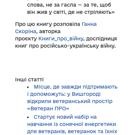
слова, не за гасла — за те, щоб
він жив у світі, де не стріляють»
Про цю книгу розповіла
Ганна
Скоріна
, авторка
проєкту
Книги_про_війну
, дослідниця
книг про російсько-українську війну.
Інші статті
Місце, де завжди підтримають
і допоможуть: у Вишгороді
відкрили ветеранський простір
«Ветеран ПРО»
Стартує новий набір на
навчання із сонячної енергетики
для ветеранів, ветеранок та їхніх