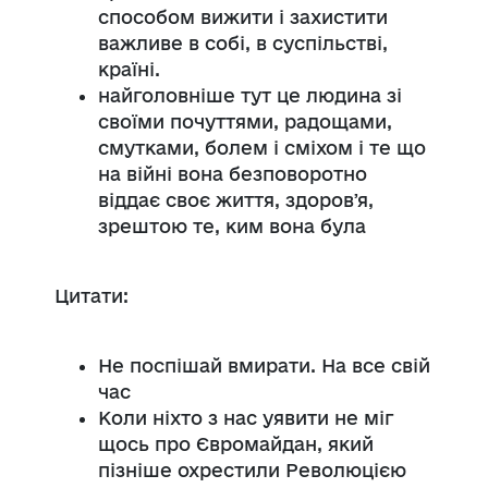
способом вижити і захистити
важливе в собі, в суспільстві,
країні.
найголовніше тут це людина зі
своїми почуттями, радощами,
смутками, болем і сміхом і те що
на війні вона безповоротно
віддає своє життя, здоровʼя,
зрештою те, ким вона була
Цитати:
Не поспішай вмирати. На все свій
час
Коли ніхто з нас уявити не міг
щось про Євромайдан, який
пізніше охрестили Революцією