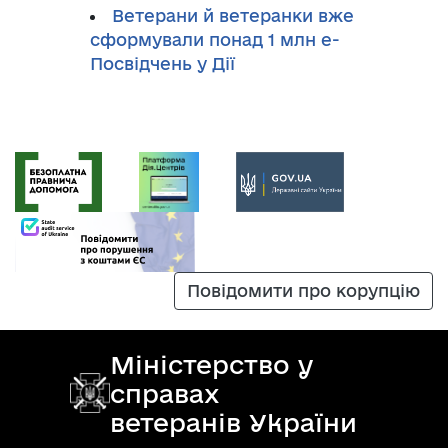
Ветерани й ветеранки вже
сформували понад 1 млн е-
Посвідчень у Дії
Повідомити про корупцію
Міністерство у
справах
ветеранів України