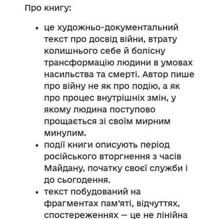
Про книгу:
це художньо-документальний
текст про досвід війни, втрату
колишнього себе й болісну
трансформацію людини в умовах
насильства та смерті. Автор пише
про війну не як про подію, а як
про процес внутрішніх змін, у
якому людина поступово
прощається зі своїм мирним
минулим.
події книги описують період
російського вторгнення з часів
Майдану, початку своєї служби і
до сьогодення.
текст побудований на
фрагментах пам’яті, відчуттях,
спостереженнях — це не лінійна