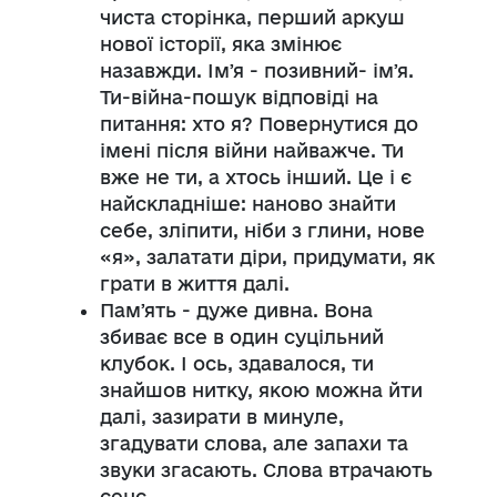
чиста сторінка, перший аркуш
нової історії, яка змінює
назавжди. Імʼя - позивний- імʼя.
Ти-війна-пошук відповіді на
питання: хто я? Повернутися до
імені після війни найважче. Ти
вже не ти, а хтось інший. Це і є
найскладніше: наново знайти
себе, зліпити, ніби з глини, нове
«я», залатати діри, придумати, як
грати в життя далі.
Памʼять - дуже дивна. Вона
збиває все в один суцільний
клубок. І ось, здавалося, ти
знайшов нитку, якою можна йти
далі, зазирати в минуле,
згадувати слова, але запахи та
звуки згасають. Слова втрачають
сенс.