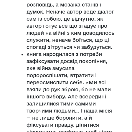
розповідь, а мозаїка станів і
думок. Неначе автор веде діалог
сам із собою, де відчутно, як
автор готує все що згадує про
людей на війні з ким доводилось
служити, неначе боїться, що ці
спогаді зітруться чи забудуться.
книга народилася з потреби
зафіксувати досвід покоління,
яке війна змусила
подорослішати, втратити і
переосмислити себе. «Ми всі
взяли до рук зброю, бо не мали
іншого вибору. Але всередині
залишилися тими самими
творчими людьми… І наша місія
— не лише боронити, а й
фіксувати правду, ділитися
відчуттями, пам’яттю, щоб ніхто