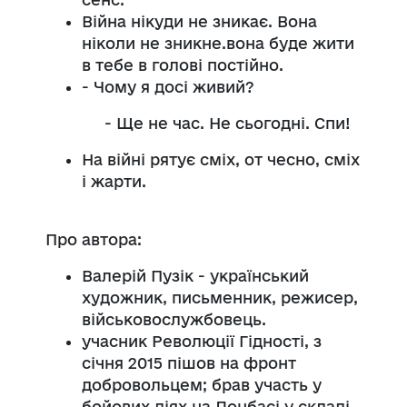
Війна нікуди не зникає. Вона
ніколи не зникне.вона буде жити
в тебе в голові постійно.
- Чому я досі живий?
- Ще не час. Не сьогодні. Спи!
На війні рятує сміх, от чесно, сміх
і жарти.
Про автора:
Валерій Пузік - український
художник, письменник, режисер,
військовослужбовець.
учасник Революції Гідності, з
січня 2015 пішов на фронт
добровольцем; брав участь у
бойових діях на Донбасі у складі