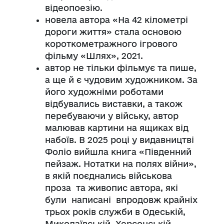
відеопоезію.
новела автора «На 42 кілометрі
дороги життя» стала основою
короткометражного ігрового
фільму «Шлях», 2021.
автор не тільки фільмує та пише,
а ще й є чудовим художником. За
його художніми роботами
відбувались виставки, а також
перебуваючи у війську, автор
малював картини на ящиках від
набоїв.
В 2025 році у видавництві
Фоліо вийшла книга «Південний
пейзаж. Нотатки на полях війни»,
в якій поєднались військова
проза та живопис автора, які
були написані впродовж крайніх
трьох років служби в Одеській,
Миколаївській, Херсонській,