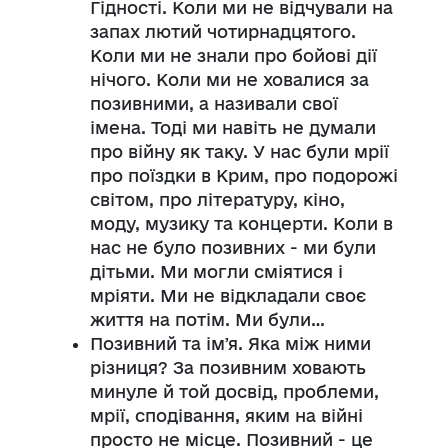
Гідності. Коли ми не відчували на
запах лютий чотирнадцятого.
Коли ми не знали про бойові дії
нічого. Коли ми не ховалися за
позивними, а називали свої
імена. Тоді ми навіть не думали
про війну як таку. У нас були мрії
про поїздки в Крим, про подорожі
світом, про літературу, кіно,
моду, музику та концерти. Коли в
нас не було позивних - ми були
дітьми. Ми могли сміятися і
мріяти. Ми не відкладали своє
життя на потім. Ми були…
Позивний та імʼя. Яка між ними
різниця? За позивним ховають
минуле й той досвід, проблеми,
мрії, сподівання, яким на війні
просто не місце. Позивний - це