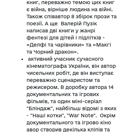
книг, переважно темою цих книг
є війна, вірніше людина на війні.
Також співавтор 8 збірок прози та
поезії. А ще Валерій Пузік
написав дві книги у жанрі
фентезі для дітей і підлітків -
«Делфі та чарівники» та «Макгі
та Чорний дракон».
активний учасник сучасного
кінематографа України, він автор
чисельних робіт, де він виступає
переважно сценаристом та
режисером. В доробку автора 14
документальних та ігрових
фільмів, та один міні-серіал
"Бліндаж", найбільш відомі з яких
- "Наші котки", "War Note". Окрім
документального та ігрово кіно
авор створив декілька кліпів та