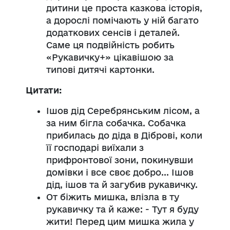
дитини це проста казкова історія,
а дорослі помічають у ній багато
додаткових сенсів і деталей.
Саме ця подвійність робить
«Рукавичку+» цікавішою за
типові дитячі картонки.
Цитати:
Ішов дід Серебрянським лісом, а
за ним бігла собачка. Собачка
прибилась до діда в Діброві, коли
її господарі виїхали з
прифронтової зони, покинувши
домівки і все своє добро... Ішов
дід, ішов та й загубив рукавичку.
От біжить мишка, влізла в ту
рукавичку та й каже: - Тут я буду
жити! Перед цим мишка жила у