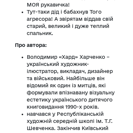
МОЯ рукавичка!
Тут-таки дід і бабахнув Toгo
arpecopa! А звірятам віддав свій
старий, великий і дуже теплий
спальник.
Про автора:
Володимир «Хард» Харченко –
український художник-
ілюстратор, викладач, дизайнер
та військовий. Найбільше він
відомий як один із митців, які
формували впізнавану візуальну
естетику українського дитячого
книговидання 1990-х років.
навчався у Республіканській
художній середній школі ім. Т.Г.
Шевченка. Закінчив Київський