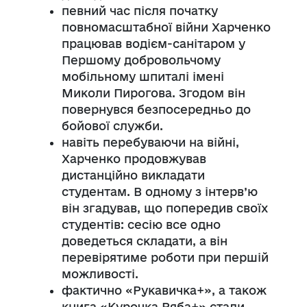
певний час після початку
повномасштабної війни Харченко
працював водієм-санітаром у
Першому добровольчому
мобільному шпиталі імені
Миколи Пирогова. Згодом він
повернувся безпосередньо до
бойової служби.
навіть перебуваючи на війні,
Харченко продовжував
дистанційно викладати
студентам. В одному з інтерв’ю
він згадував, що попередив своїх
студентів: сесію все одно
доведеться складати, а він
перевірятиме роботи при першій
можливості.
фактично «Рукавичка+», а також
книга «Курочка Ряба+» стали