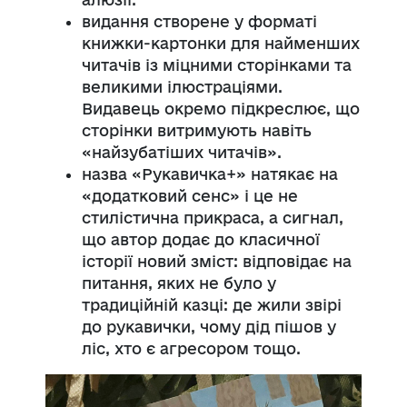
видання створене у форматі
книжки-картонки для найменших
читачів із міцними сторінками та
великими ілюстраціями.
Видавець окремо підкреслює, що
сторінки витримують навіть
«найзубатіших читачів».
назва «Рукавичка+» натякає на
«додатковий сенс» і це не
стилістична прикраса, а сигнал,
що автор додає до класичної
історії новий зміст: відповідає на
питання, яких не було у
традиційній казці: де жили звірі
до рукавички, чому дід пішов у
ліс, хто є агресором тощо.