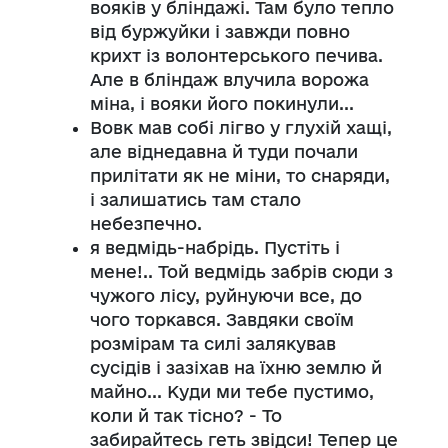
вояків у бліндажі. Там було тепло
від буржуйки і завжди повно
крихт із волонтерського печива.
Але в бліндаж влучила ворожа
міна, і вояки його покинули...
Вовк мав собі лігво у глухій хащі,
але віднедавна й туди почали
прилітати як не міни, то снаряди,
і залишатись там стало
небезпечно.
я ведмідь-набрідь. Пустіть і
мене!.. Той ведмідь забрів сюди з
чужого лісу, руйнуючи все, до
чого торкався. Завдяки своїм
розмірам та силі залякував
сусідів і зазіхав на їхню землю й
майно... Куди ми тебе пустимо,
коли й так тісно? - То
забирайтесь геть звідси! Тепер це