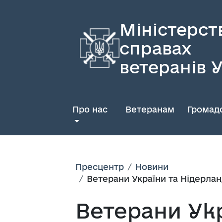
Міністерст
справах
ветеранів 
Про нас
Ветеранам
Громадс
Пресцентр
Новини
Ветерани України та Нідерлан
Ветерани Укр