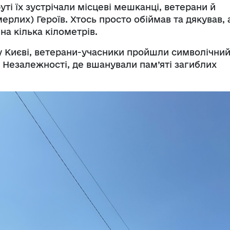
і їх зустрічали місцеві мешканці, ветерани й
ерлих) Героїв. Хтось просто обіймав та дякував, 
на кілька кілометрів.
у Києві, ветерани-учасники пройшли символічни
 Незалежності, де вшанували пам’яті загиблих