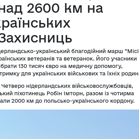
над 2600 км на
країнських
 Захисниць
ідерландсько-український благодійний марш “Місі
раїнських ветеранів та ветеранок. Його учасники
ібрати 130 тисяч євро на медичну допомогу,
дтримку для українських військових та їхніх роди
. Четверо нідерландських військовослужбовців,
ький піхотинець Робін Імторн, разом із чотирма
али 2000 км до польсько-українського кордону.