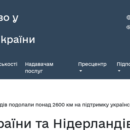
во у
України
ькості
Надавачам
Пресцентр
Підп
послуг
дів подолали понад 2600 км на підтримку українс
аїни та Нідерланді