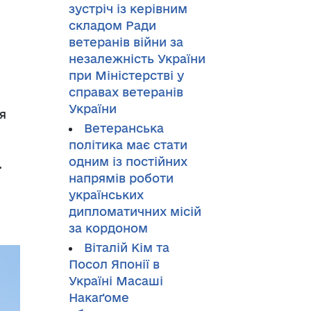
зустріч із керівним
складом Ради
ветеранів війни за
незалежність України
при Міністерстві у
справах ветеранів
України
я
Ветеранська
політика має стати
одним із постійних
н.
напрямів роботи
українських
дипломатичних місій
за кордоном
Віталій Кім та
Посол Японії в
Україні Масаші
Накаґоме