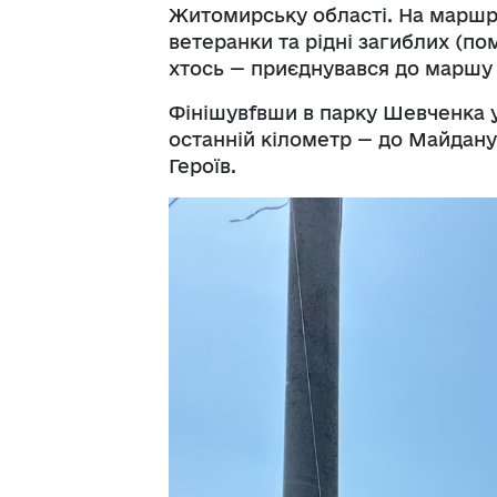
Житомирську області. На маршрут
ветеранки та рідні загиблих (пом
хтось — приєднувався до маршу 
Фінішувfвши в парку Шевченка 
останній кілометр — до Майдану
Героїв.