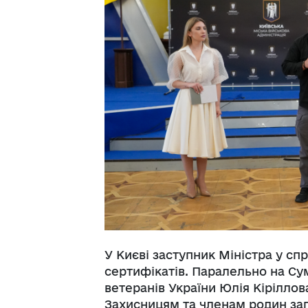
У Києві заступник Міністра у сп
сертифікатів. Паралельно на Су
ветеранів України Юлія Кіріллов
Захисницям та членам родин за