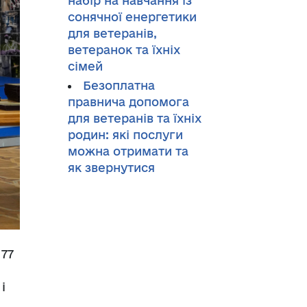
набір на навчання із
сонячної енергетики
для ветеранів,
ветеранок та їхніх
сімей
Безоплатна
правнича допомога
для ветеранів та їхніх
родин: які послуги
можна отримати та
як звернутися
 77
і