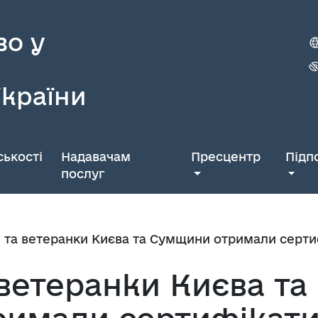
во у
України
ькості
Надавачам
Пресцентр
Підп
послуг
 та ветеранки Києва та Сумщини отримали серти
ветеранки Києва та