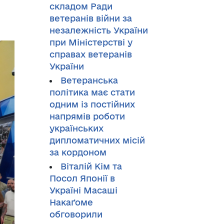
и
складом Ради
ветеранів війни за
незалежність України
при Міністерстві у
справах ветеранів
України
Ветеранська
політика має стати
одним із постійних
напрямів роботи
українських
дипломатичних місій
за кордоном
Віталій Кім та
Посол Японії в
Україні Масаші
Накаґоме
обговорили