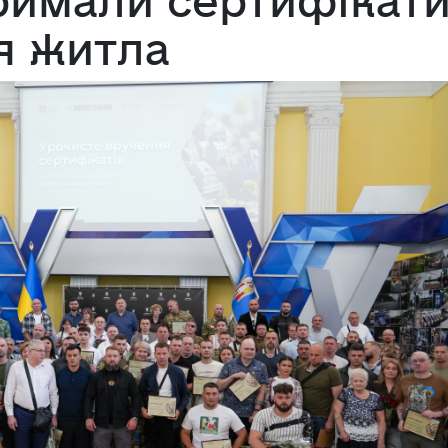
имали сертифікат
я житла