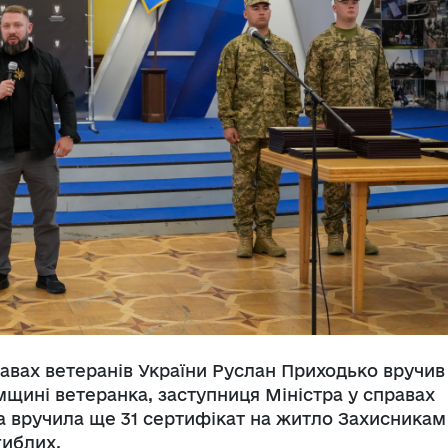
равах ветеранів України Руслан Приходько вручив
мщині ветеранка, заступниця Міністра у справах
а вручила ще 31 сертифікат на житло Захисникам 
гиблих.