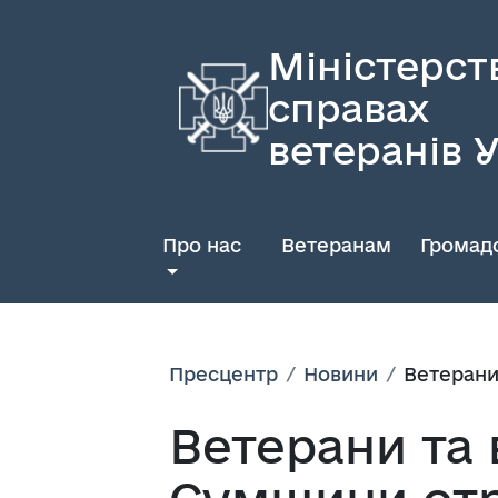
Міністерст
справах
ветеранів 
Про нас
Ветеранам
Громадс
Пресцентр
Новини
Ветерани
Ветерани та 