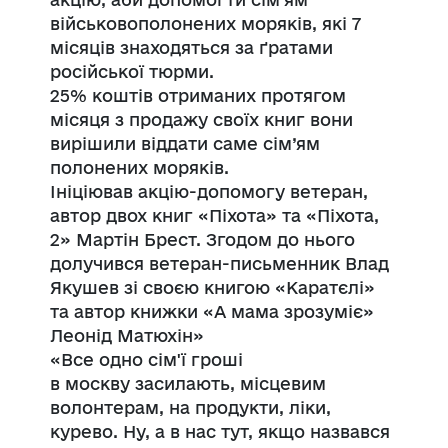
військовополонених моряків, які 7
місяців знаходяться за ґратами
російської тюрми.
25% коштів отриманих протягом
місяця з продажу своїх книг вони
вирішили віддати саме сім’ям
полонених моряків.
Ініціював акцію-допомогу ветеран,
автор двох книг «Піхота» та «Піхота,
2» Мартін Брест. Згодом до нього
долучився ветеран-письменник Влад
Якушев зі своєю книгою «
Каратєлі
»
та автор книжки «А мама зрозуміє»
Леонід Матюхін»
«
Все одно
сім'ї гроші
в
москву
засилають, місцевим
волонтерам, на продукти, ліки,
курево. Ну, а в нас тут, якщо назвався