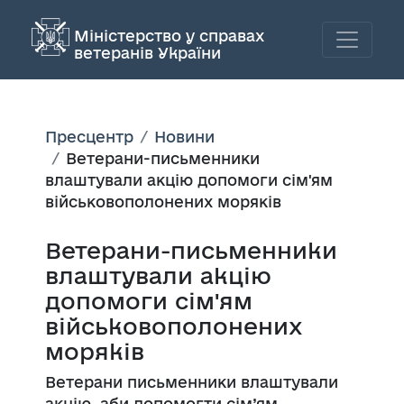
Міністерство у справах
ветеранів України
Пресцентр
Новини
Ветерани-письменники
влаштували акцію допомоги сім'ям
військовополонених моряків
Ветерани-письменники
влаштували акцію
допомоги сім'ям
військовополонених
моряків
Ветерани письменники влаштували
акцію, аби допомогти сім’ям