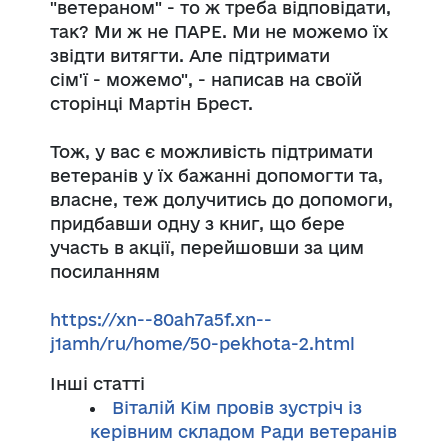
"ветераном" - то ж треба відповідати,
так? Ми ж не ПАРЕ. Ми не можемо їх
звідти витягти. Але підтримати
сім'ї
-
можемо", -
написав на своїй
сторінці Мартін Брест.
Тож, у вас є можливість підтримати
ветеранів у їх бажанні допомогти та,
власне, теж долучитись до допомоги,
придбавши одну з книг, що бере
участь в акції, перейшовши за цим
посиланням
https://xn--80ah7a5f.xn--
j1amh/ru/home/50-pekhota-2.html
Інші статті
Віталій Кім провів зустріч із
керівним складом Ради ветеранів