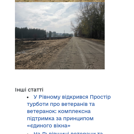
Інші статті
У Рівному відкрився Простір
турботи про ветеранів та
ветеранок: комплексна
підтримка за принципом
«єдиного вікна»
На Львівщині ветерани та