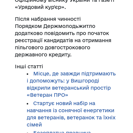
«Урядовий кур'єр».
Після набрання чинності
Порядком
Держмолодьжитло
додатково повідомить про початок
реєстрації кандидатів на отримання
пільгового довгострокового
державного кредиту.
Інші статті
Місце, де завжди підтримають
і допоможуть: у Вишгороді
відкрили ветеранський простір
«Ветеран ПРО»
Стартує новий набір на
навчання із сонячної енергетики
для ветеранів, ветеранок та їхніх
сімей
Безоплатна правнича