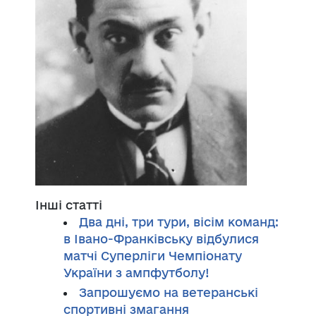
Інші статті
Два дні, три тури, вісім команд:
в Івано-Франківську відбулися
матчі Суперліги Чемпіонату
України з ампфутболу!
Запрошуємо на ветеранські
спортивні змагання