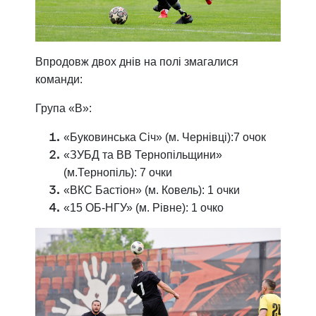
Впродовж двох днів на полі змагалися
команди:
Група «В»:
«Буковинська Січ» (м. Чернівці):7 очок
«ЗУБД та ВВ Тернопільщини»
(м.Тернопіль): 7 очки
«ВКС Бастіон» (м. Ковель): 1 очки
«15 ОБ-НГУ» (м. Рівне): 1 очко