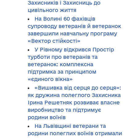
Захисників і Захисниць до
цивільного життя
На Волині 60 фахівців
супроводу ветеранів й ветеранок
завершили навчальну програму
«Вектор стійкості»
У Рівному відкрився Простір
турботи про ветеранів та
ветеранок: комплексна
підтримка за принципом
«єдиного вікна»
«Вишивка від серця до серця»:
як дружина полеглого Захисника
Ірина Решетняк розвиває власне
виробництво та підтримує
родини воїнів
На Львівщині ветерани та
родини полеглих воїнів отримали