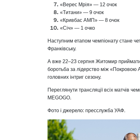
«Верес Мрія» — 12 очок
«Титани» — 9 очок
«Кривбас АМП» — 8 очок
«Січ» — 1 очко
Наступним етапом чемпіонату стане чет
Франківську.
А вже 22–23 серпня Житомир приймати
боротьба за лідерство між «Покровою А
головних інтриг сезону.
Переглянути трансляції всіх матчів че
MEGOGO.
Фото і джерело: пресслужба УАФ.