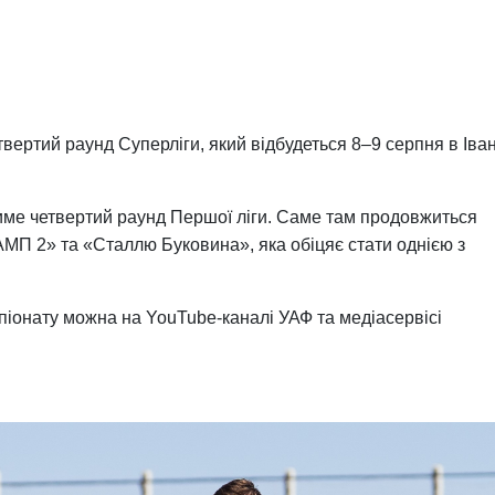
вертий раунд Суперліги, який відбудеться 8–9 серпня в Іва
ме четвертий раунд Першої ліги. Саме там продовжиться
МП 2» та «Сталлю Буковина», яка обіцяє стати однією з
мпіонату можна на YouTube-каналі УАФ та медіасервісі