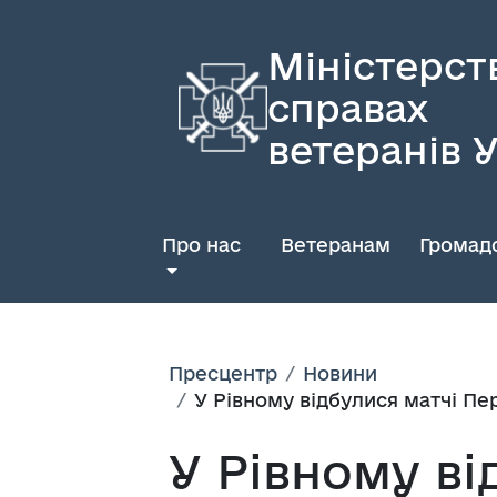
Міністерст
справах
ветеранів 
Про нас
Ветеранам
Громадс
Пресцентр
Новини
У Рівному відбулися матчі Пе
У Рівному ві