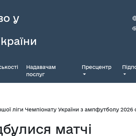
во у
України
ькості
Надавачам
Пресцентр
Підп
послуг
ршої ліги Чемпіонату України з ампфутболу 2026 
дбулися матчі