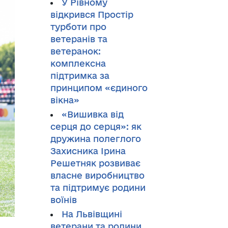
У Рівному
відкрився Простір
турботи про
ветеранів та
ветеранок:
комплексна
підтримка за
принципом «єдиного
вікна»
«Вишивка від
серця до серця»: як
дружина полеглого
Захисника Ірина
Решетняк розвиває
власне виробництво
та підтримує родини
воїнів
На Львівщині
ветерани та родини