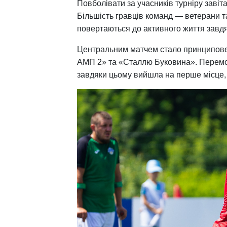
Повболівати за учасників турніру завіт
Більшість гравців команд — ветерани та
повертаються до активного життя завдя
Центральним матчем стало принципове
АМП 2» та «Сталлю Буковина». Перемо
завдяки цьому вийшла на перше місце,