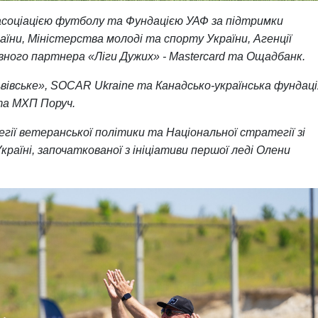
асоціацією футболу та Фундацією УАФ за
підтримки
раїни, Міністерства молоді та
спорту України, Агенції
ивного партнера
«Ліги Дужих» - Mastercard та Ощадбанк.
ьвівське», SOCAR Ukraine та
Канадсько-українська фундаці
та МХП Поруч.
гії ветеранської політики та Національної стратегії зі
раїні, започаткованої з ініціативи першої леді Олени