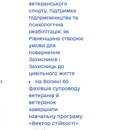
ветеранського
спорту, підтримка
підприємництва та
психологічна
реабілітація: як
Рівненщина створює
умови для
повернення
Захисників і
Захисниць до
цивільного життя
На Волині 60
ез
фахівців супроводу
ветеранів й
ветеранок
завершили
навчальну програму
«Вектор стійкості»