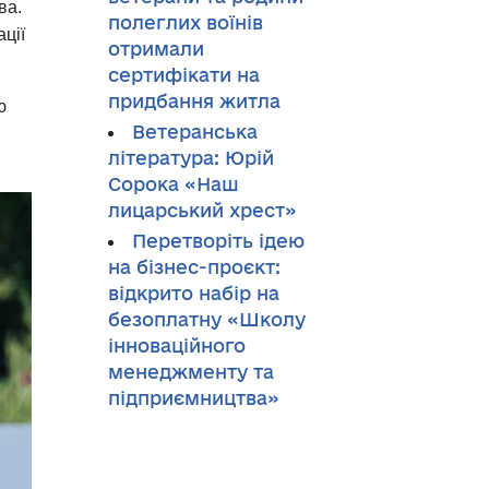
ва.
полеглих воїнів
ації
отримали
сертифікати на
придбання житла
ю
Ветеранська
література: Юрій
Сорока «Наш
лицарський хрест»
Перетворіть ідею
на бізнес-проєкт:
відкрито набір на
безоплатну «Школу
інноваційного
менеджменту та
підприємництва»