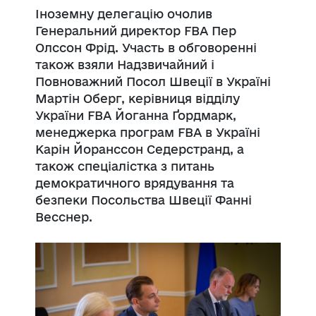
Іноземну делегацію очолив
Генеральний директор FBA Пер
Олссон Фрід. Участь в обговоренні
також взяли Надзвичайний і
Повноважний Посол Швеції в Україні
Мартін Оберг, керівниця відділу
України FBA Йоганна Ґордмарк,
менеджерка програм FBA в Україні
Карін Йоранссон Седерстранд, а
також спеціалістка з питань
демократичного врядування та
безпеки Посольства Швеції Фанні
Весснер.