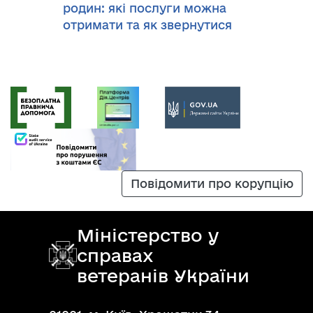
родин: які послуги можна
отримати та як звернутися
Повідомити про корупцію
Міністерство у
справах
ветеранів України