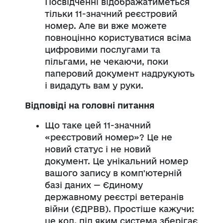
Посвідченні відображатиметься
тільки 11-значний реєстровий
номер. Але ви вже можете
повноцінно користуватися всіма
цифровими послугами та
пільгами, не чекаючи, поки
паперовий документ надрукують
і видадуть вам у руки.
Відповіді на головні питання
Що таке цей 11-значний
«реєстровий номер»? Це не
новий статус і не новий
документ. Це унікальний номер
вашого запису в комп'ютерній
базі даних — Єдиному
державному реєстрі ветеранів
війни (ЄДРВВ). Простіше кажучи:
це код, під яким система зберігає