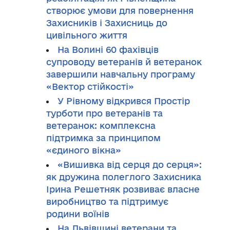
створює умови для повернення
Захисників і Захисниць до
цивільного життя
На Волині 60 фахівців
супроводу ветеранів й ветеранок
завершили навчальну програму
«Вектор стійкості»
У Рівному відкрився Простір
турботи про ветеранів та
ветеранок: комплексна
підтримка за принципом
«єдиного вікна»
«Вишивка від серця до серця»:
як дружина полеглого Захисника
Ірина Решетняк розвиває власне
виробництво та підтримує
родини воїнів
На Львівщині ветерани та