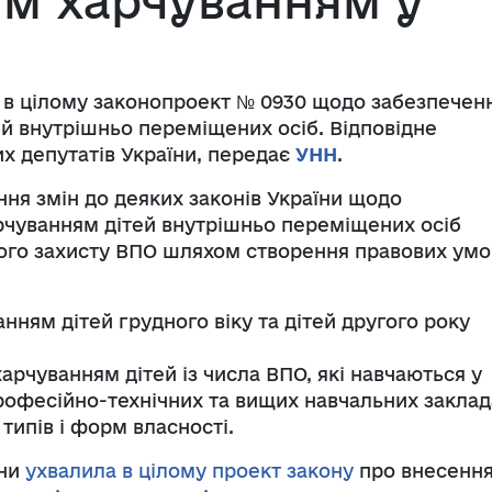
м харчуванням у
 в цілому законопроект № 0930 щодо забезпечен
й внутрішньо переміщених осіб. Відповідне
х депутатів України, передає
УНН
.
ня змін до деяких законів України щодо
чуванням дітей внутрішньо переміщених осіб
ого захисту ВПО шляхом створення правових умо
ням дітей грудного віку та дітей другого року
рчуванням дітей із числа ВПО, які навчаються у
професійно-технічних та вищих навчальних заклад
типів і форм власності.
їни
ухвалила в цілому проект закону
про внесенн