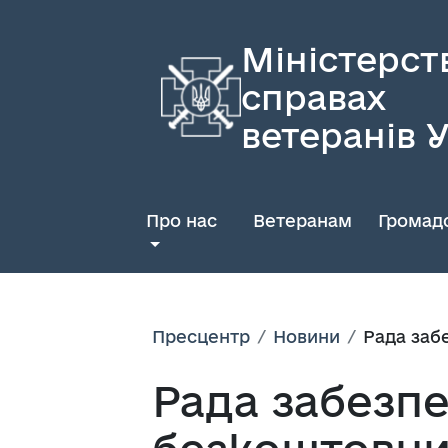
Міністерст
справах
ветеранів 
Про нас
Ветеранам
Громадс
Пресцентр
Новини
Рада заб
Рада забезп