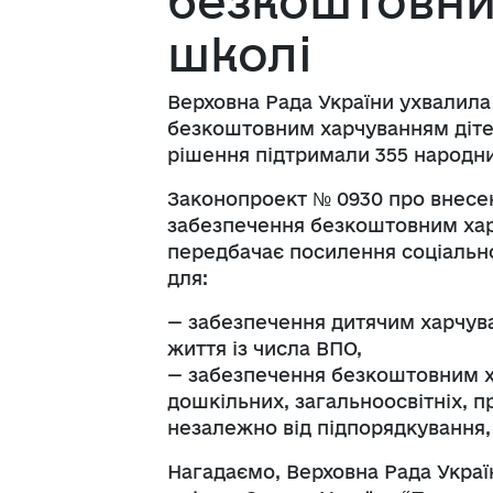
безкоштовни
школі
Верховна Рада України ухвалила
безкоштовним харчуванням діте
рішення підтримали 355 народни
Законопроект № 0930 про внесен
забезпечення безкоштовним хар
передбачає посилення соціальн
для:
— забезпечення дитячим харчуван
життя із числа ВПО,
— забезпечення безкоштовним ха
дошкільних, загальноосвітніх, 
незалежно від підпорядкування, 
Нагадаємо, Верховна Рада Укра