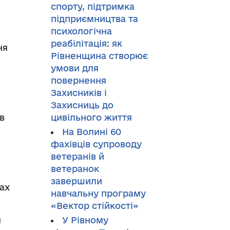
спорту, підтримка
підприємництва та
психологічна
реабілітація: як
ня
Рівненщина створює
умови для
повернення
Захисників і
Захисниць до
в
цивільного життя
На Волині 60
фахівців супроводу
ветеранів й
ветеранок
завершили
ах
навчальну програму
«Вектор стійкості»
я
У Рівному