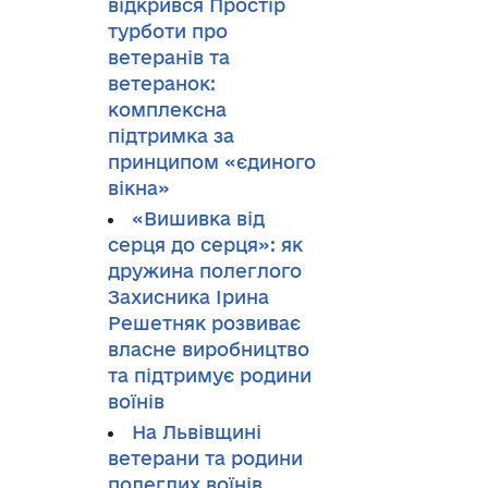
відкрився Простір
турботи про
ветеранів та
ветеранок:
комплексна
підтримка за
принципом «єдиного
вікна»
«Вишивка від
серця до серця»: як
дружина полеглого
Захисника Ірина
Решетняк розвиває
власне виробництво
та підтримує родини
воїнів
На Львівщині
ветерани та родини
полеглих воїнів