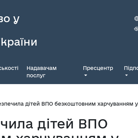
во у
України
ькості
Надавачам
Пресцентр
Підп
послуг
езпечила дітей ВПО безкоштовним харчуванням у
ечила дітей ВПО