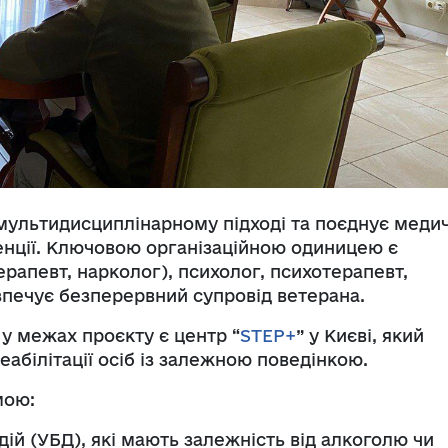
ультидисциплінарному підході та поєднує медич
венції. Ключовою організаційною одиницею є
ерапевт, нарколог), психолог, психотерапевт,
езпечує безперервний супровід ветерана
.
 у межах проєкту є центр “
STEP+
” у Києві, який
еабілітації осіб із залежною поведінкою.
мою:
дій (УБД), які мають залежність від алкоголю чи