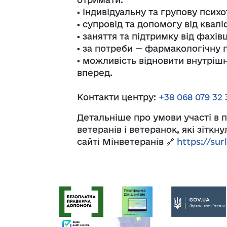
▪️ індивідуальну та групову псих
▪️ супровід та допомогу від квал
▪️ заняття та підтримку від фахів
▪️ за потреби — фармакологічну
▪️ можливість відновити внутріш
вперед.
Контакти центру:
+38 068 079 32 
Детальніше про умови участі в 
ветеранів і ветеранок, які зіткн
сайті Мінветеранів 🔗
https://sur