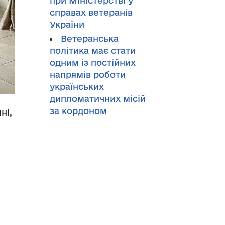
при Міністерстві у
справах ветеранів
України
Ветеранська
політика має стати
одним із постійних
напрямів роботи
українських
дипломатичних місій
за кордоном
ні,