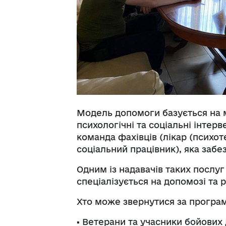
Модель допомоги базується на м
психологічні та соціальні інтер
команда фахівців (лікар (психот
соціальний працівник), яка заб
Одним із надавачів таких послуг
спеціалізується на допомозі та р
Хто може звернутися за програ
▪️ Ветерани та учасники бойових 