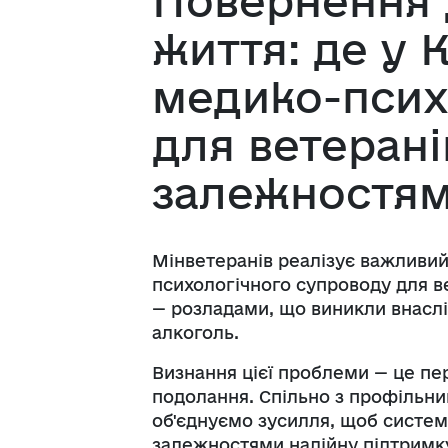
Повернення 
життя: де у 
медико-псих
для ветерані
залежностя
Мінветеранів реалізує важливи
психологічного супроводу для ве
— розладами, що виникли внасл
алкоголь.
Визнання цієї проблеми — це пе
подолання. Спільно з профільн
об'єднуємо зусилля, щоб систем
залежностями надійну підтримку,