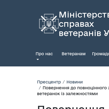
Міністерст
справах
ветеранів 
Про нас
Ветеранам
Громадс
Пресцентр
Новини
Повернення до повноцінного ж
ветеранок із залежностями