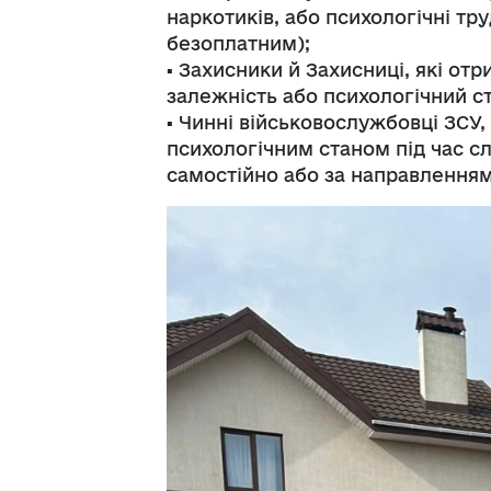
наркотиків, або психологічні тр
безоплатним);
▪️ Захисники й Захисниці, які от
залежність або психологічний с
▪️ Чинні військовослужбовці ЗСУ
психологічним станом під час 
самостійно або за направленням