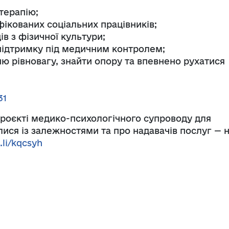
отерапію;
іфікованих соціальних працівників;
ців з фізичної культури;
 підтримку під медичним контролем;
ню рівновагу, знайти опору та впевнено рухатися
31
проєкті медико-психологічного супроводу для
улися із залежностями та про надавачів послуг — 
l.li/kqcsyh