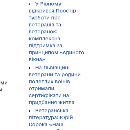
У Рівному
відкрився Простір
турботи про
ветеранів та
ветеранок:
комплексна
підтримка за
принципом «єдиного
вікна»
На Львівщині
ветерани та родини
полеглих воїнів
ями
отримали
и
сертифікати на
придбання житла
Ветеранська
література: Юрій
з
Сорока «Наш