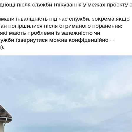
уднощі після служби (лікування у межах проєкту 
римали інвалідність під час служби, зокрема якщо
тан погіршилися після отриманого поранення;
, які мають проблеми із залежністю чи
служби (звернутися можна конфіденційно —
).