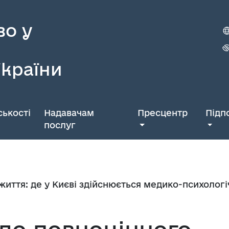
во у
України
ькості
Надавачам
Пресцентр
Підп
послуг
иття: де у Києві здійснюється медико-психологіч