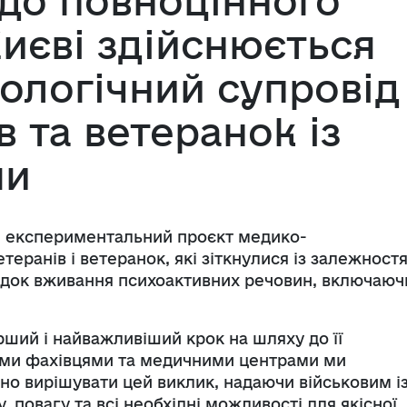
до повноцінного
Києві здійснюється
ологічний супровід
в та ветеранок із
ми
й експериментальний проєкт медико-
теранів і ветеранок, які зіткнулися із залежност
ідок вживання психоактивних речовин, включаюч
рший і найважливіший крок на шляху до її
ими фахівцями та медичними центрами ми
но вирішувати цей виклик, надаючи військовим і
 повагу та всі необхідні можливості для якісної