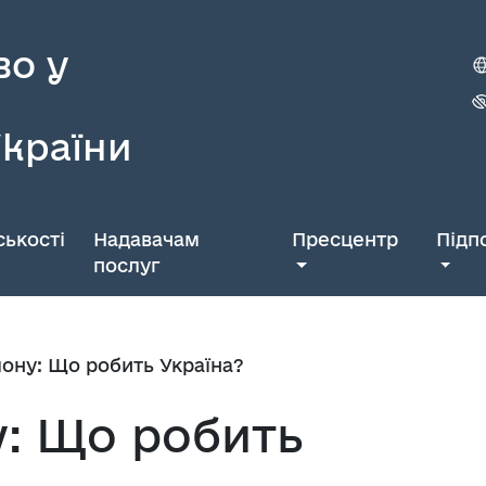
во у
України
ькості
Надавачам
Пресцентр
Підп
послуг
лону: Що робить Україна?
у: Що робить