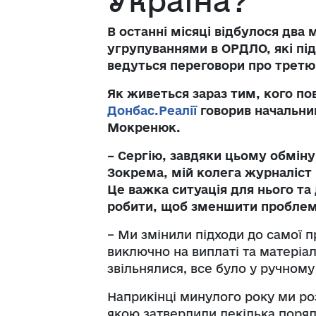
Україна?
В останні місяці відбулося дв
угрупуваннями в ОРДЛО, які під
ведуться переговори
про третю
Як живеться зараз тим, кого по
Донбас.Реалії
говорив начальник
Мокренюк.
– Сергію, завдяки цьому обмін
Зокрема, мій колега журналіст 
Це важка ситуація для нього та
робити, щоб зменшити проблеми 
– Ми змінили підходи до самої
виключно на виплаті та матеріал
звільнялися, все було у ручном
Наприкінці минулого року ми ро
якою затвердили декілька поряд