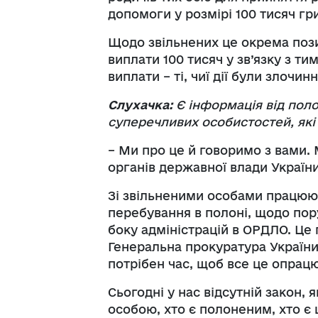
допомоги у розмірі 100 тисяч гр
Щодо звільнених це окрема пози
виплати 100 тисяч у зв’язку з ти
виплати – ті, чиї дії були злоч
Слухачка:
Є інформація від пол
суперечливих особистостей, які
– Ми про це й говоримо з вами. М
органів державної влади України
Зі звільненими особами працюют
перебування в полоні, щодо по
боку адміністрацій в ОРДЛО. Це п
Генеральна прокуратура України
потрібен час, щоб все це опрац
Сьогодні у нас відсутній закон,
особою, хто є полоненим, хто є