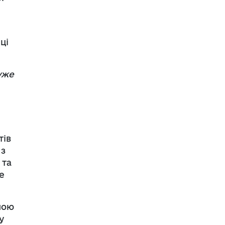
ці
уже
тів
 з
 та
е
еною
у