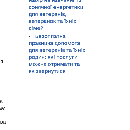
набір на навчання із
сонячної енергетики
для ветеранів,
ветеранок та їхніх
сімей
Безоплатна
правнича допомога
для ветеранів та їхніх
родин: які послуги
ся
можна отримати та
як звернутися
а
ає
ива