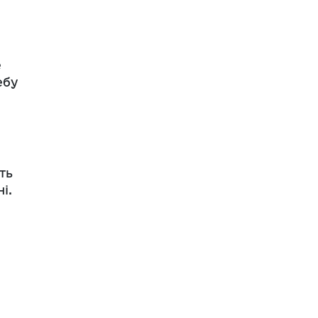
е
ебу
ть
і.