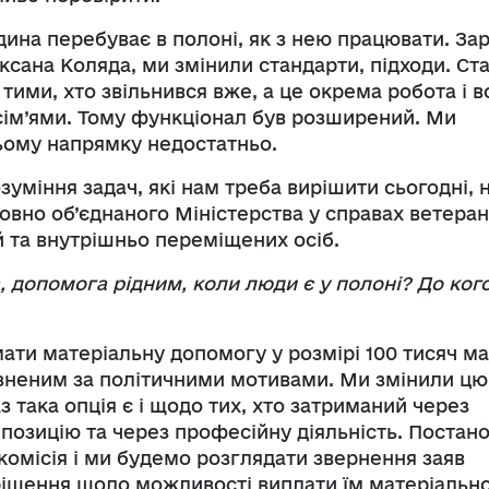
дина перебуває в полоні, як з нею працювати. Зар
сана Коляда, ми змінили стандарти, підходи. Ст
 тими, хто звільнився вже, а це окрема робота і в
 сім’ями. Тому функціонал був розширений. Ми
ьому напрямку недостатньо.
уміння задач, які нам треба вирішити сьогодні, 
вно об’єднаного Міністерства у справах ветеран
 та внутрішньо переміщених осіб.
 допомога рідним, коли люди є у полоні? До ког
мати матеріальну допомогу у розмірі 100 тисяч м
’язненим за політичними мотивами. Ми змінили цю
з така опція є і щодо тих, хто затриманий через
 позицію та через професійну діяльність. Постан
комісія і ми будемо розглядати звернення заяв
 рішення щодо можливості виплати їм матеріально