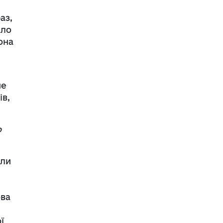
аз,
ало
она
не
ів,
о
али
ова
ї