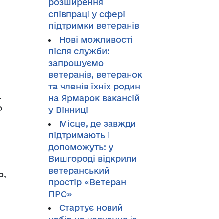
розширення
співпраці у сфері
підтримки ветеранів
Нові можливості
після служби:
запрошуємо
ветеранів, ветеранок
та членів їхніх родин
.
на Ярмарок вакансій
о
у Вінниці
Місце, де завжди
підтримають і
допоможуть: у
Вишгороді відкрили
ветеранський
о,
простір «Ветеран
ПРО»
Стартує новий