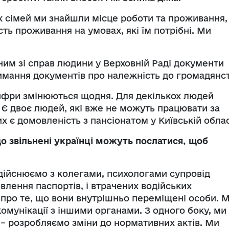
іх сімей ми знайшли місце роботи та проживання,
ть проживання на умовах, які їм потрібні. Ми
ним зі справ людини у Верховній Раді документи
римання документів про належність до громадянст
цифри змінюються щодня. Для декількох людей
 Є двоє людей, які вже не можуть працювати за
х є домовленість з пансіонатом у Київській облас
що звільнені українці можуть послатися, щоб
дійснюємо з колегами, психологами супровід
влення паспортів, і втрачених водійських
и про те, що вони внутрішньо переміщені особи. 
омунікації з іншими органами. З одного боку, ми
 – розробляємо зміни до нормативних актів. Ми