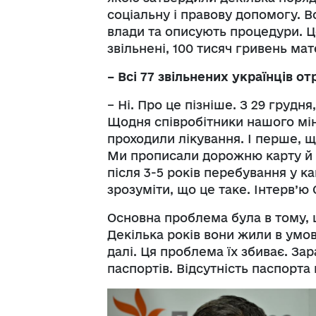
соціальну і правову допомогу. 
влади та описують процедури. Ц
звільнені, 100 тисяч гривень ма
– Всі 77 звільнених українців о
– Ні. Про це пізніше. З 29 грудня
Щодня співробітники нашого мін
проходили лікування. І перше, щ
Ми прописали дорожню карту й о
після 3-5 років перебування у 
зрозуміти, що це таке. Інтерв’ю 
Основна проблема була в тому, 
Декілька років вони жили в умов
далі. Ця проблема їх збиває. З
паспортів. Відсутність паспорт