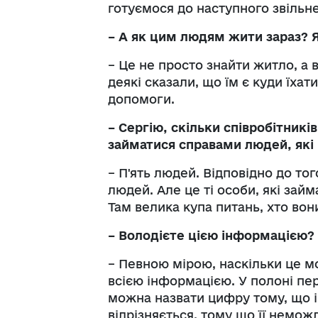
готуємося до наступного звільн
– А як цим людям жити зараз? 
– Це не просто знайти житло, а в
деякі сказали, що їм є куди їхат
допомоги.
– Сергію, скільки співробітник
займатися справами людей, які
– П'ять людей. Відповідно до то
людей. Але це ті особи, які зай
Там велика купа питань, хто вон
– Володієте цією інформацією?
– Певною мірою, наскільки це м
всією інформацією. У полоні пе
можна назвати цифру тому, що і
відрізняється, тому що її немож