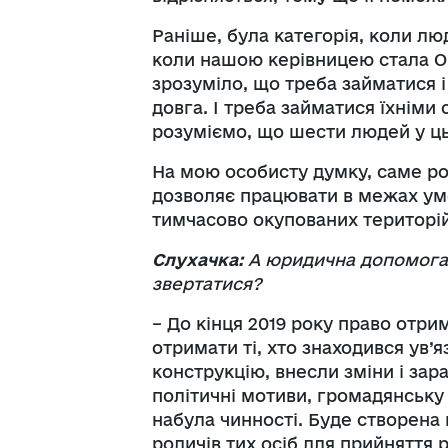
Раніше, була категорія, коли лю
коли нашою керівницею стала Ок
зрозуміло, що треба займатися і
довга. І треба займатися їхніми
розуміємо, що шести людей у ц
На мою особисту думку, саме роз
дозволяє працювати в межах умо
тимчасово окупованих територій
Слухачка:
А юридична допомога,
звертатися?
– До кінця 2019 року право отри
отримати ті, хто знаходився ув
конструкцію, внесли зміни і зара
політичні мотиви, громадянську
набула чинності. Буде створена 
родичів тих осіб для прийняття