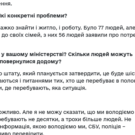
ення.
Які конкретні проблеми?
ажко знайти і житло, і роботу. Було 77 людей, ал
и до своїх сімей, з них 56 людей заявили про потр
ів у вашому міністерстві? Скільки людей можуть
 повернулися додому?
го штату, який планується затвердити, це буде шіс
маються і питаннями тих, хто ще перебуває в полон
и, де перебувають, яка ситуація.
ожливо. Але я не можу сказати, що ми володіємо
ребувають не десятки, а трохи більше людей. Не
нформація, якою володіємо ми, СБУ, поліція –
ливо перевірити.