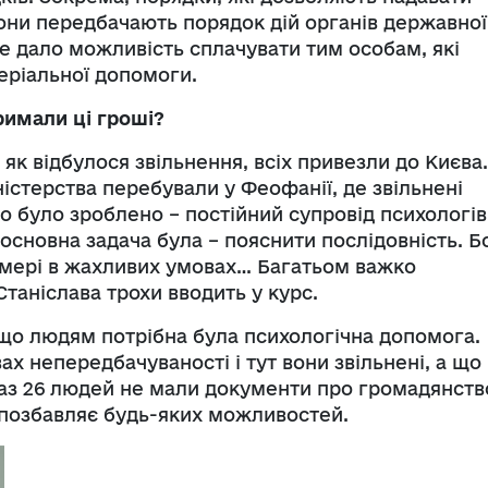
Вони передбачають порядок дій органів державної
е дало можливість сплачувати тим особам, які
теріальної допомоги.
тримали ці гроші?
, як відбулося звільнення, всіх привезли до Києва.
істерства перебували у Феофанії, де звільнені
о було зроблено – постійний супровід психологів
сновна задача була – пояснити послідовність. Б
камері в жахливих умовах… Багатьом важко
Станіслава трохи вводить у курс.
що людям потрібна була психологічна допомога.
ах непередбачуваності і тут вони звільнені, а що
араз 26 людей не мали документи про громадянств
а позбавляє будь-яких можливостей.