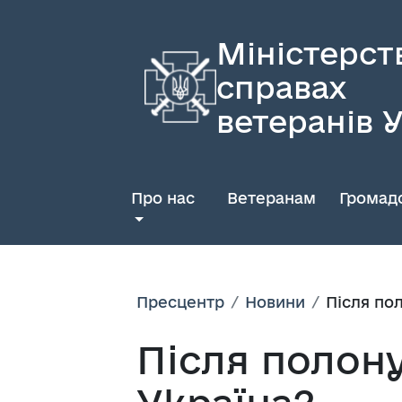
Міністерст
справах
ветеранів 
Про нас
Ветеранам
Громадс
Пресцентр
Новини
Після по
Після полон