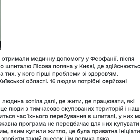
 отримали медичну допомогу у Феофанії, після
до шпиталю Лісова поляна у Києві, де здійснюєть
 тих, у кого гірші проблеми зі здоров’ям,
Київської області. 16 людям потрібні серйозні
 людина хотіла далі, де жити, де працювати, які
 це люди з тимчасово окупованих територій і наш
иться час їхнього перебування в шпиталі, у них м
ржавна програма не передбачає для них купувати
им, яким купили житло, це була приватна ініціат
зробити такий внесок і їм велика дяка.