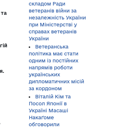
складом Ради
ветеранів війни за
 та
незалежність України
при Міністерстві у
справах ветеранів
України
гій
Ветеранська
політика має стати
одним із постійних
напрямів роботи
я.
українських
дипломатичних місій
за кордоном
Віталій Кім та
и
Посол Японії в
Україні Масаші
Накаґоме
,
обговорили