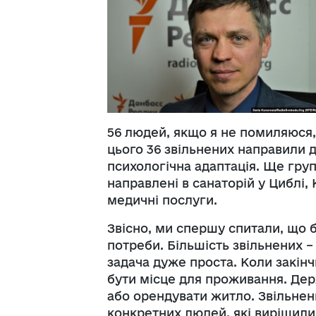
56 людей, якщо я не помиляюся,
цього 36 звільнених направили 
психологічна адаптація. Ще група
направлені в санаторій у Циблі, 
медичні послуги.
Звісно, ми спершу спитали, що б
потреби. Більшість звільнених –
задача дуже проста. Коли закінч
бути місце для проживання. Де
або орендувати житло. Звільнен
конкретних людей, які вирішили 