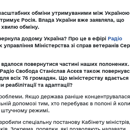
а масштабних обміни утримуваними між Україною
тримує Росія. Влада України вже заявляла, що
 хвилю обміну.
вернула додому Україна? Про це в ефірі
Радіо
 управління Міністерства зі справ ветеранів Сер
у вдалося повернутися частині наших полонених.
Радіо Свобода Станіслав Асєєв також повернувс
 для всіх 76 громадян. Що міністерству вдається
реабілітації та адаптації?
 проблеми. Якщо держава раніше концентрувалася
ьній допомозі тим, хто перебуває в полоні й кол
у штучному режимі.
зробили спеціальну постанову Кабінету міністрів
ків. Зокрема, порядки, які дозволяють надавати