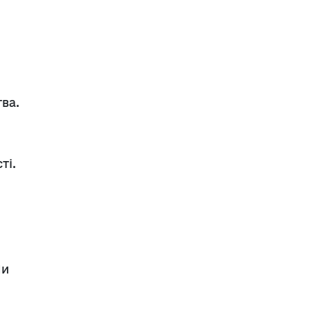
ва.
ті.
Ми