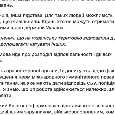
ивень.
ція, інша підстава. Для таких людей можливість
м, що їх звільнили. Єдині, хто не можуть отримати 
инними щодо держави Україна.
онених, що на українську територію відправили д
 допомагали катувати інших.
ова йде про розподіл відповідальності і дії всіх
.
ь правоохоронні органи, їх допитують щодо фак
рушення норм міжнародного гуманітарного права
итання, на яке мають дати відповідь СБУ, поліція
. Я знаю, що ця робота здійснюється належно, ал
ювати.
 який би чітко оформлював підстави: хто є звільн
 цивільним заручником, військовополоненим, ком