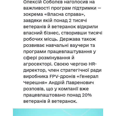
Олексій Соболєв наголосив на
важливості програм підтримки —
зокрема «Власна справа»,
завдяки якій понад 2 тисячі
ветеранів й ветеранок відкрили
власний бізнес, створивши тисячі
робочих місць. Держава також
розвиває навчальні ваучери та
програми працевлаштування у
сфері розмінування й
агросекторі. Своєю чергою HR-
директор, член стратегічної ради
виробника FPV-дронів «Генерал
Черешня» Андрій Лавренович
розповів, що у компанії вже
працевлаштовано понад 20%
ветеранів й ветеранок.