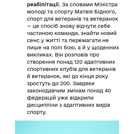
реабілітації.
За словами Міністра
молоді та спорту Матвія Бідного,
спорт для ветеранів та ветеранок
— це спосіб знову відчути себе
частиною команди, знайти новий
сенс у житті та перемагати не
лише на полі бою, а й у щоденних
викликах. Він розповів про
створення понад 120 адаптивних
спортивних клубів для ветеранів
й ветеранок, які до кінця року
зростуть до 200. Завдяки
законодавчим змінам понад 40
федерацій уже відкрили
дисципліни з адаптивних видів
спорту.