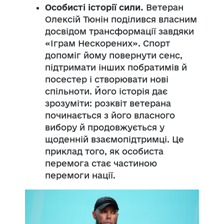
Особисті історії сили.
Ветеран
Олексій Тюнін поділився власним
досвідом трансформації завдяки
«Іграм Нескорених». Спорт
допоміг йому повернути сенс,
підтримати інших побратимів й
посестер і створювати нові
спільноти. Його історія дає
зрозуміти: розквіт ветерана
починається з його власного
вибору й продовжується у
щоденній взаємопідтримці. Це
приклад того, як особиста
перемога стає частиною
перемоги нації.