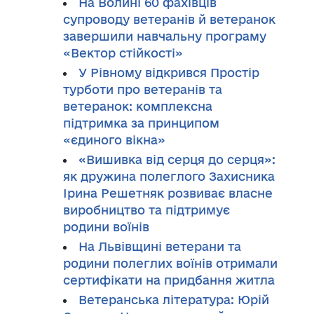
На Волині 60 фахівців
супроводу ветеранів й ветеранок
завершили навчальну програму
«Вектор стійкості»
У Рівному відкрився Простір
турботи про ветеранів та
ветеранок: комплексна
підтримка за принципом
«єдиного вікна»
«Вишивка від серця до серця»:
як дружина полеглого Захисника
Ірина Решетняк розвиває власне
виробництво та підтримує
родини воїнів
На Львівщині ветерани та
родини полеглих воїнів отримали
сертифікати на придбання житла
Ветеранська література: Юрій