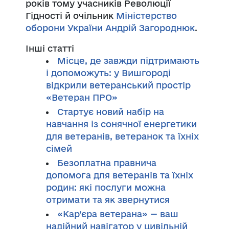
років тому учасників Революції
Гідності й очільник
Міністерство
оборони України
Андрій Загороднюк
.
Інші статті
Місце, де завжди підтримають
і допоможуть: у Вишгороді
відкрили ветеранський простір
«Ветеран ПРО»
Стартує новий набір на
навчання із сонячної енергетики
для ветеранів, ветеранок та їхніх
сімей
Безоплатна правнича
допомога для ветеранів та їхніх
родин: які послуги можна
отримати та як звернутися
«Кар’єра ветерана» — ваш
надійний навігатор у цивільній