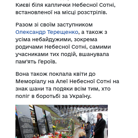
Києві біля каплички Небесної Сотні,
встановленої на місці розстрілів.
Разом зі своїм заступником
Олександр Терещенко
, а також з
усіма небайдужими, зокрема
родичами Небесної Сотні, самими
учасниками тих подій, вшанувала
пам’ять Героїв.
Вона також поклала квіти до
Меморіа
лу на Алеї Небесної Сотні на
знак шани та подяки всім тим, хто
поліг в боротьбі за Україну.