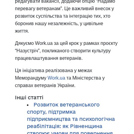
редагувати вакансії, додаючи опцію “Надамо
перевагу ветеранам”. Це важливий внесок у
розвиток суспільства та інтеграцію тих, хто
боронив нашу незалежність, у цивільне
життя.
Дякуємо Work.ua за цей крок у рамках проєкту
“Назустріч”, покликаного
створити культуру
працевлаштування ветеранів.
Ця ініціатива реалізована у межах
Меморандуму
Work.ua
та Міністерства у
справах ветеранів України.
Інші статті
Розвиток ветеранського
спорту, підтримка
підприємництва та психологічна
реабілітація: як Рівненщина
створює умови для повернення