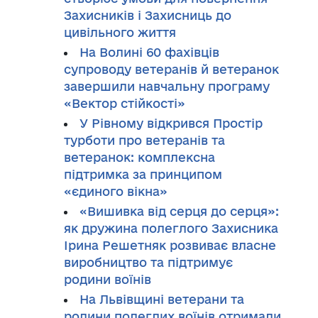
Захисників і Захисниць до
цивільного життя
На Волині 60 фахівців
супроводу ветеранів й ветеранок
завершили навчальну програму
«Вектор стійкості»
У Рівному відкрився Простір
турботи про ветеранів та
ветеранок: комплексна
підтримка за принципом
«єдиного вікна»
«Вишивка від серця до серця»:
як дружина полеглого Захисника
Ірина Решетняк розвиває власне
виробництво та підтримує
родини воїнів
На Львівщині ветерани та
родини полеглих воїнів отримали