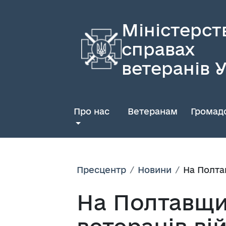
Міністерст
справах
ветеранів 
Про нас
Ветеранам
Громадс
Пресцентр
Новини
На Полта
На Полтавщи