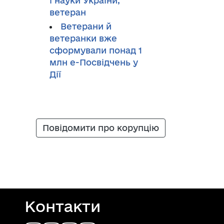
і науки України,
ветеран
Ветерани й
ветеранки вже
сформували понад 1
млн е-Посвідчень у
Дії
Повідомити про корупцію
Контакти