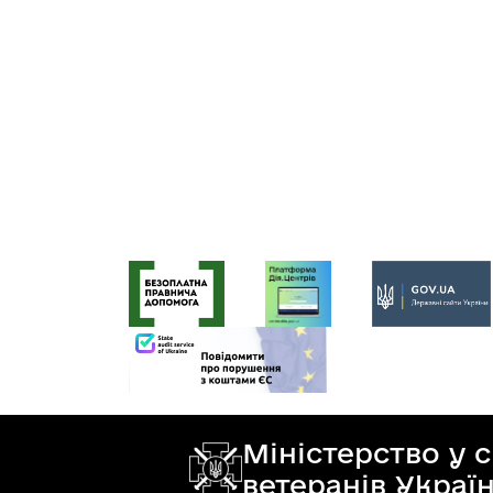
Міністерство у 
ветеранів Украї