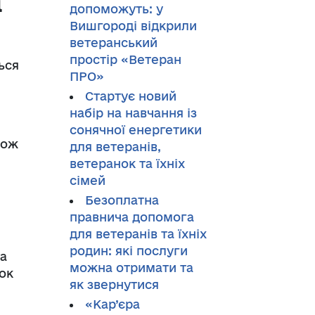
а
допоможуть: у
Вишгороді відкрили
ветеранський
простір «Ветеран
ься
ПРО»
Стартує новий
набір на навчання із
сонячної енергетики
кож
для ветеранів,
ветеранок та їхніх
сімей
Безоплатна
правнича допомога
для ветеранів та їхніх
родин: які послуги
та
можна отримати та
ок
як звернутися
«Кар’єра