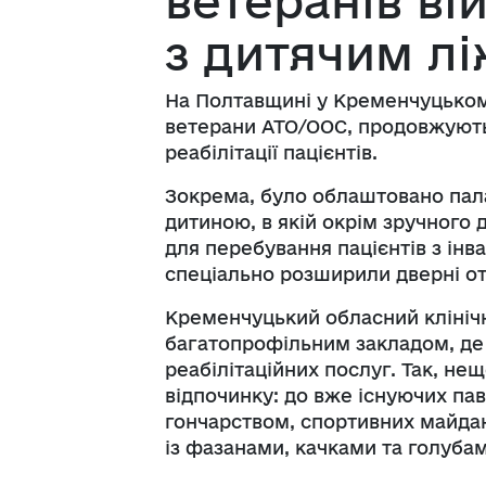
ветеранів ві
з дитячим л
На Полтавщині у Кременчуцьком
ветерани АТО/ООС, продовжуют
реабілітації пацієнтів.
Зокрема, було облаштовано пала
дитиною, в якій окрім зручного 
для перебування пацієнтів з інва
спеціально розширили дверні от
Кременчуцький обласний клінічн
багатопрофільним закладом, де
реабілітаційних послуг. Так, не
відпочинку: до вже існуючих па
гончарством, спортивних майдан
із фазанами, качками та голубам