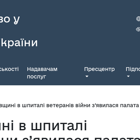
во у
України
ькості
Надавачам
Пресцентр
Підп
послуг
вщині в шпиталі ветеранів війни з’явилася палат
ні в шпиталі