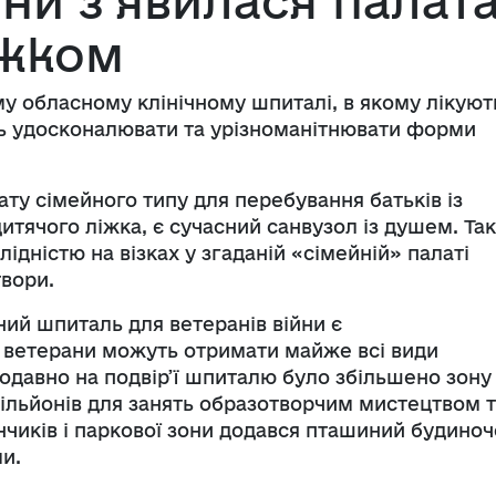
йни з’явилася палат
іжком
у обласному клінічному шпиталі, в якому лікуют
ь удосконалювати та урізноманітнювати форми
ту сімейного типу для перебування батьків із
дитячого ліжка, є сучасний санвузол із душем. Та
лідністю на візках у згаданій «сімейній» палаті
вори.
ий шпиталь для ветеранів війни є
 ветерани можуть отримати майже всі види
щодавно на подвір’ї шпиталю було збільшено зону
вільйонів для занять образотворчим мистецтвом 
чиків і паркової зони додався пташиний будиноч
и.