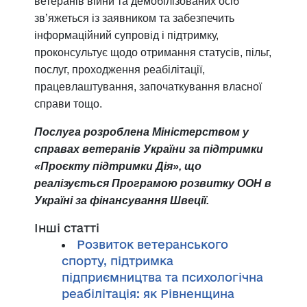
ветеранів війни та демобілізованих осіб
звʼяжеться із заявником та забезпечить
інформаційний супровід і підтримку,
проконсультує щодо отримання статусів, пільг,
послуг, проходження реабілітації,
працевлаштування, започаткування власної
справи тощо.
Послуга розроблена Міністерством у
справах ветеранів України за підтримки
«
Проєкту підтримки Дія
»
, що
реалізується Програмою розвитку ООН в
Україні за фінансування Швеції.
Інші статті
Розвиток ветеранського
спорту, підтримка
підприємництва та психологічна
реабілітація: як Рівненщина