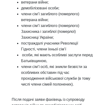
ветерани війни;
демобілізовані особи;
члени сім’ї загиблого (померлого)
ветерана війни;
члени сім’ї загиблого (померлого)
Захисника і загиблої (померлої)
Захисниці України;
постраждалі учасники Революції
Гідності, члени їхньої сім’ї
особи, які мають особливі заслуги перед
Батьківщиною,
члени сімʼї осіб, які зникли безвісти за
особливих обставин під час
проходження військової служби (в тому
числі члени сімей полонених).
Після подачі заяви фахівець із супроводу