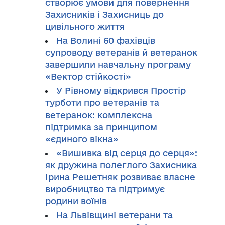
створює умови для повернення
Захисників і Захисниць до
цивільного життя
На Волині 60 фахівців
супроводу ветеранів й ветеранок
завершили навчальну програму
«Вектор стійкості»
У Рівному відкрився Простір
турботи про ветеранів та
ветеранок: комплексна
підтримка за принципом
«єдиного вікна»
«Вишивка від серця до серця»:
як дружина полеглого Захисника
Ірина Решетняк розвиває власне
виробництво та підтримує
родини воїнів
На Львівщині ветерани та