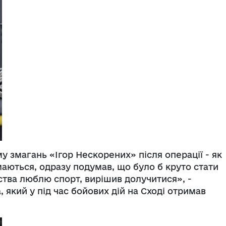
у змагань «Ігор Нескорених» після операції - як
маються, одразу подумав, що було б круто стати
нства люблю спорт, вирішив долучитися», -
, який у під час бойових дій на Сході отримав