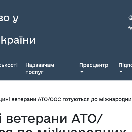
во у
України
ькості
Надавачам
Пресцентр
Підп
послуг
щині ветерани АТО/ООС готуються до міжнародни
і ветерани АТО/