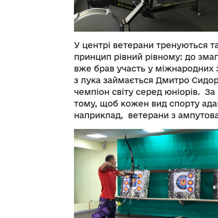
У центрі ветерани тренуються та
принцип рівний рівному: до змага
вже брав участь у міжнародних 
з лука займається Дмитро Сидор
чемпіон світу серед юніорів. З
тому, щоб кожен вид спорту адап
наприклад, ветерани з ампутов