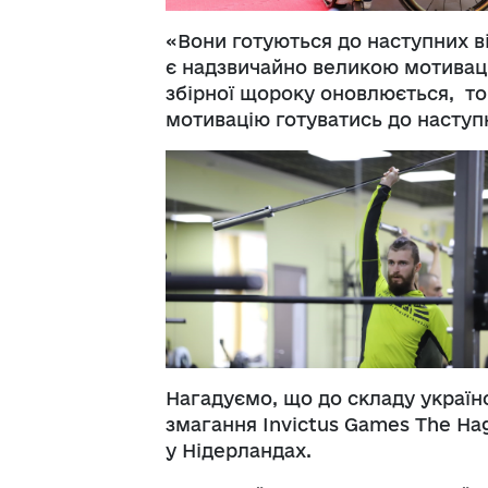
«Вони готуються до наступних в
є надзвичайно великою мотиваці
збірної щороку оновлюється, т
мотивацію готуватись до наступ
Нагадуємо, що до складу українс
змагання Invictus Games The Hag
у Нідерландах.