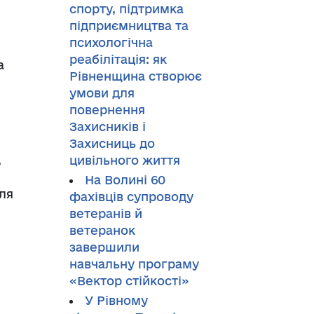
спорту, підтримка
підприємництва та
психологічна
реабілітація: як
а
Рівненщина створює
умови для
повернення
Захисників і
Захисниць до
.
цивільного життя
На Волині 60
для
фахівців супроводу
ветеранів й
ветеранок
завершили
навчальну програму
«Вектор стійкості»
У Рівному