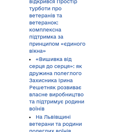
відкрився Простір
турботи про
ветеранів та
ветеранок:
комплексна
підтримка за
принципом «єдиного
вікна»
«Вишивка від
серця до серця»: як
дружина полеглого
Захисника Ірина
Решетняк розвиває
власне виробництво
та підтримує родини
воїнів
На Львівщині
ветерани та родини
полеглих воїнів