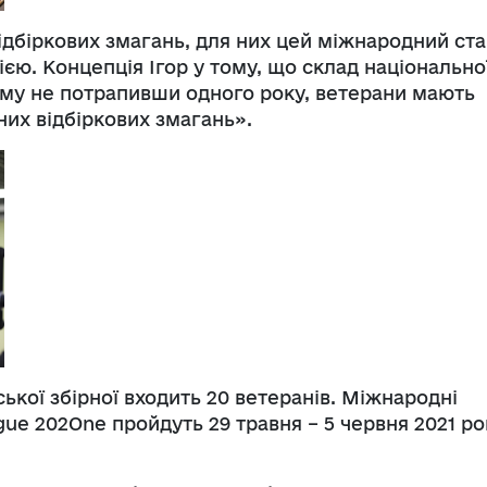
ідбіркових змагань, для них цей міжнародний ста
єю. Концепція Ігор у тому, що склад національно
ому не потрапивши одного року, ветерани мають
них відбіркових змагань».
ької збірної входить 20 ветеранів. Міжнародні
ue 202One пройдуть 29 травня – 5 червня 2021 ро