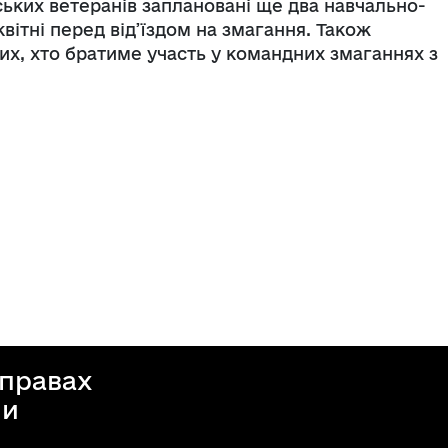
ських ветеранів заплановані ще два навчально-
квітні перед від’їздом на змагання. Також
их, хто братиме участь у командних змаганнях з
справах
ни