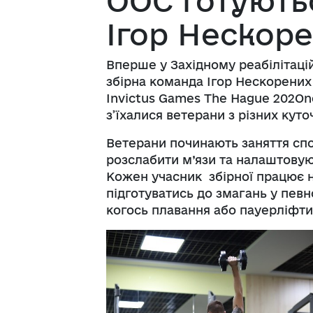
ООС готують
Ігор Нескор
Вперше у Західному реабілітаці
збірна команда Ігор Нескорених
Invictus Games The Hague 202On
з’їхалися ветерани з різних куто
Ветерани починають заняття спо
розслабити м’язи та налаштовую
Кожен учасник збірної працює 
підготуватись до змагань у певн
когось плавання або пауерліфти