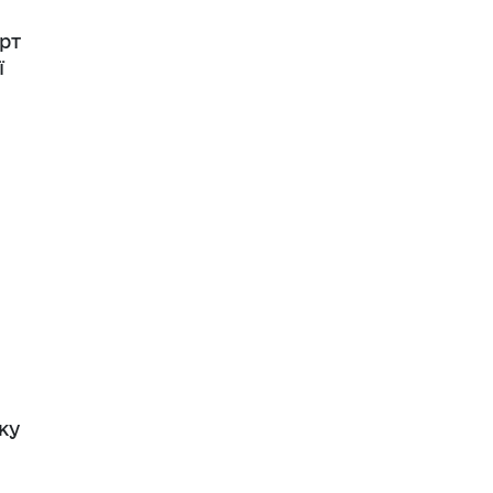
рт
ї
ку