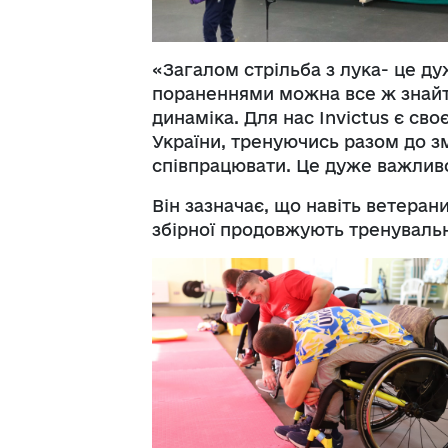
«Загалом стрільба з лука- це ду
пораненнями можна все ж знайти
динаміка. Для нас Invictus є сво
України, тренуючись разом до з
співпрацювати. Це дуже важливо 
Він зазначає, що навіть ветеран
збірної продовжують тренувальн