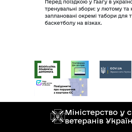
Перед поїздкою у Гаагу в україн
тренувальні збори: у лютому та 
заплановані окремі табори для т
баскетболу на візках.
Міністерство у 
ветеранів Украї