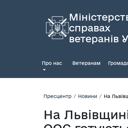
Міністерст
справах
ветеранів 
Про нас
Ветеранам
Громадс
Пресцентр
Новини
На Львів
На Львівщин