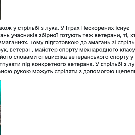
кож у стрільбі з лука. У Іграх Нескорених існує
нь учасників збірної готують теж ветерани, ті, х
змаганнях. Тому підготовкою до змагань зі стріл
ук, ветеран, майстер спорту міжнародного класу
а його словами специфіка ветеранського спорту у
тувати під конкретного ветерана. У стрільбі з лу
аною рукою можуть стріляти з допомогою щелеп