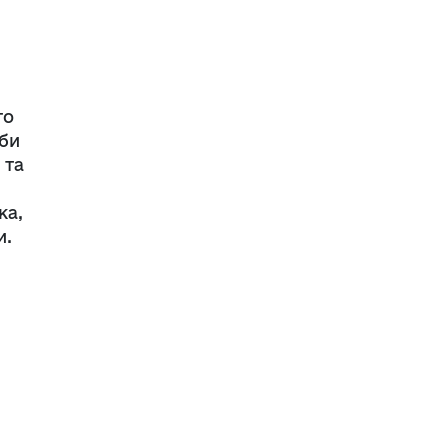
то
ьби
 та
ка,
и.