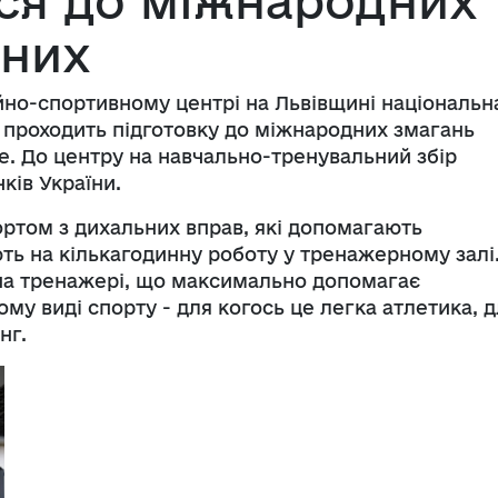
ся до міжнародних
ених
йно-спортивному центрі на Львівщині національн
 проходить підготовку до міжнародних змагань
e. До центру на навчально-тренувальний збір
чків України.
ртом з дихальних вправ, які допомагають
ть на кількагодинну роботу у тренажерному залі
на тренажері, що максимально допомагає
ому виді спорту - для когось це легка атлетика, 
нг.