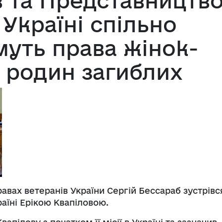
в та Представництв
Україні спільно
муть права жінок-
 родин загиблих
равах ветеранів України Сергій Бессараб зустрівс
аїні Ерікою Квапіловою.