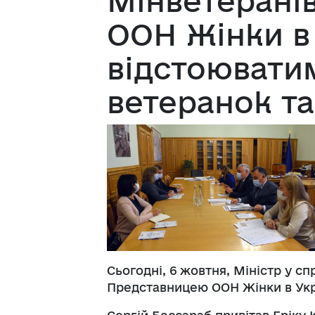
Мінветерані
ООН Жінки в 
відстоювати
ветеранок та
Сьогодні, 6 жовтня, Міністр у сп
Представницею ООН Жінки в Укр