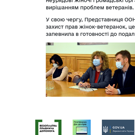
неурядові жіночі громадські орг
вирішанням проблем ветеранів.
У свою чергу, Представниця ООН 
захист прав жінок-ветеранок, це
запевнила в готовності до пода