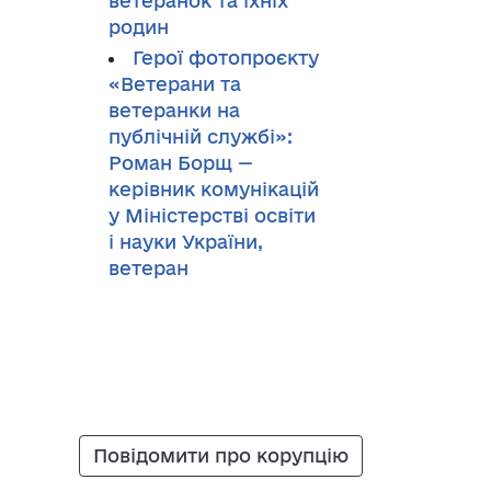
ветеранок та їхніх
родин
Герої фотопроєкту
«Ветерани та
ветеранки на
публічній службі»:
Роман Борщ —
керівник комунікацій
у Міністерстві освіти
і науки України,
ветеран
Повідомити про корупцію