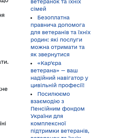
, що
ветеранок та їхніх
сімей
ня
Безоплатна
правнича допомога
для ветеранів та їхніх
родин: які послуги
можна отримати та
як звернутися
ати.
«Кар’єра
ветерана» — ваш
надійний навігатор у
цивільній професії!
жне
Посилюємо
взаємодію з
Пенсійним фондом
України для
їні
комплексної
підтримки ветеранів,