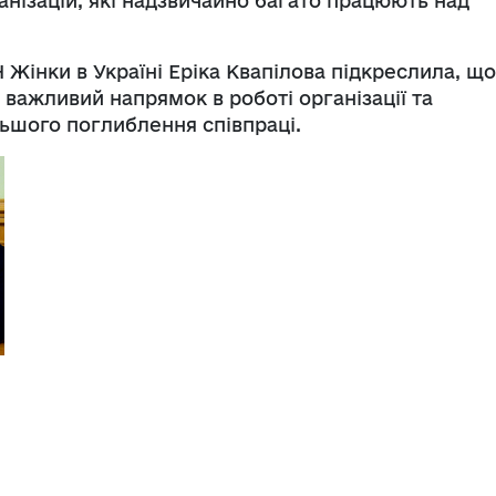
анізацій, які надзвичайно багато працюють над
Жінки в Україні Еріка Квапілова підкреслила, що
 важливий напрямок в роботі організації та
льшого поглиблення співпраці.