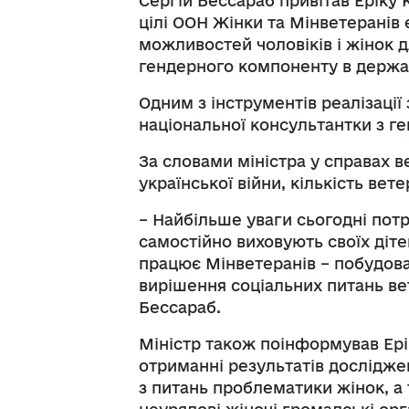
Сергій Бессараб привітав Еріку Кв
цілі ООН Жінки та Мінветеранів 
можливостей чоловіків і жінок 
гендерного компоненту в держа
Одним з інструментів реалізації
національної консультантки з г
За словами міністра у справах в
української війни, кількість вет
– Найбільше уваги сьогодні потр
самостійно виховують своїх діте
працює Мінветеранів – побудова
вирішення соціальних питань ве
Бессараб.
Міністр також поінформував Ерік
отриманні результатів дослідже
з питань проблематики жінок, а