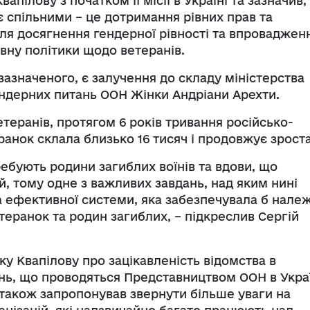
апілову з початком її місії в Україні та зазначив
є спільними – це дотримання рівних прав та
для досягнення гендерної рівності та впроваджен
вну політики щодо ветеранів.
 зазначеного, є залучення до складу міністерства
ендерних питань ООН Жінки Андріани Арехти.
етеранів, протягом 6 років тривання російсько-
еранок склала близько 16 тисяч і продовжує зрост
ебують родини загиблих воїнів та вдови, що
й, тому одне з важливих завдань, над яким нині
 ефективної системи, яка забезпечувала б нале
теранок та родин загиблих, – підкреслив Сергій
у Квапілову про зацікавленість відомства в
нь, що проводяться Представництвом ООН в Укра
 також запропонував звернути більше уваги на