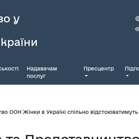
во у
України
ькості
Надавачам
Пресцентр
Підп
послуг
во ООН Жінки в Україні спільно відстоюватимуть