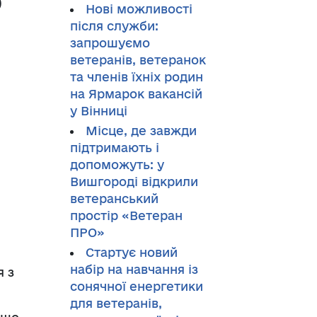
о
Нові можливості
після служби:
запрошуємо
ветеранів, ветеранок
та членів їхніх родин
на Ярмарок вакансій
у Вінниці
Місце, де завжди
підтримають і
допоможуть: у
Вишгороді відкрили
ветеранський
простір «Ветеран
ПРО»
Стартує новий
набір на навчання із
я з
сонячної енергетики
для ветеранів,