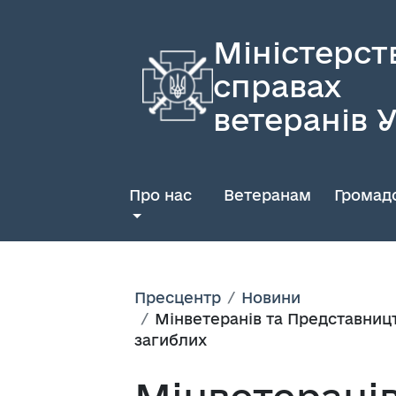
Міністерст
справах
ветеранів 
Про нас
Ветеранам
Громадс
Пресцентр
Новини
Мінветеранів та Представницт
загиблих