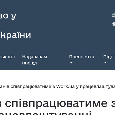
во у
України
ькості
Надавачам
Пресцентр
Підп
послуг
анів співпрацюватиме з Work.ua у працевлаштува
в співпрацюватиме 