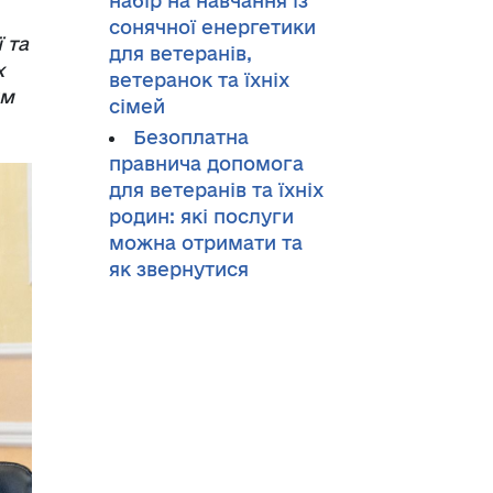
набір на навчання із
сонячної енергетики
 та
для ветеранів,
х
ветеранок та їхніх
им
сімей
Безоплатна
правнича допомога
для ветеранів та їхніх
родин: які послуги
можна отримати та
як звернутися