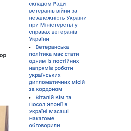
складом Ради
ветеранів війни за
незалежність України
при Міністерстві у
справах ветеранів
України
Ветеранська
політика має стати
тор
одним із постійних
напрямів роботи
українських
дипломатичних місій
за кордоном
Віталій Кім та
Посол Японії в
Україні Масаші
Накаґоме
обговорили