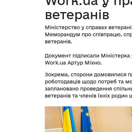
Work.ua у п
ветеранів
Міністерство у справах ветеран
Меморандум про співпрацю, спр
ветеранів.
Документ підписали Міністерка 
Work.ua Артур Міхно.
Зокрема, сторони домовилися 
роботодавців щодо потреб та мо
заплановано проведення спільних
ветеранів та членів їхніх родин