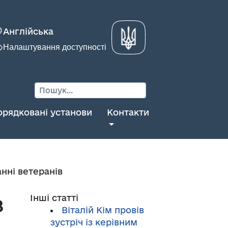
Англійська
Налаштування доступності
орядковані установи
Контакти
нні ветеранів
з
Інші статті
Віталій Кім провів
зустріч із керівним