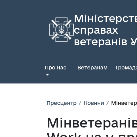
Міністерст
справах
ветеранів 
Про нас
Ветеранам
Громадс
Пресцентр
Новини
Мінветер
Мінветерані