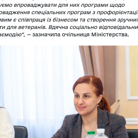
уємо впроваджувати для них програми щодо
овадження спеціальних програм з профорієнтації
вим є співпраця із бізнесом та створення зручни
и для ветеранів. Вдячна соціально відповідальн
аємодію”,
—
зазначила очільниця Міністерства.