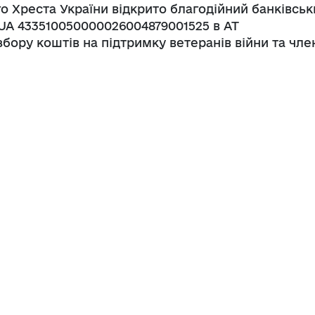
о Хреста України відкрито благодійний банківськ
UA 433510050000026004879001525 в АТ
бору коштів на підтримку ветеранів війни та чле