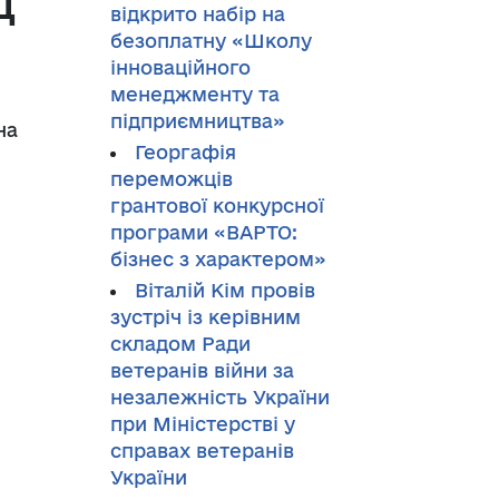
д
відкрито набір на
безоплатну «Школу
інноваційного
менеджменту та
підприємництва»
на
Георгафія
переможців
грантової конкурсної
програми «ВАРТО:
бізнес з характером»
Віталій Кім провів
зустріч із керівним
складом Ради
ветеранів війни за
незалежність України
при Міністерстві у
справах ветеранів
України