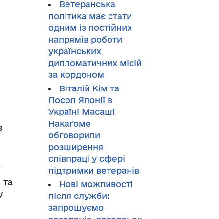
Ветеранська
політика має стати
одним із постійних
напрямів роботи
українських
дипломатичних місій
за кордоном
Віталій Кім та
Посол Японії в
Україні Масаші
Накаґоме
в
обговорили
розширення
співпраці у сфері
ї
підтримки ветеранів
 та
Нові можливості
у
після служби:
запрошуємо