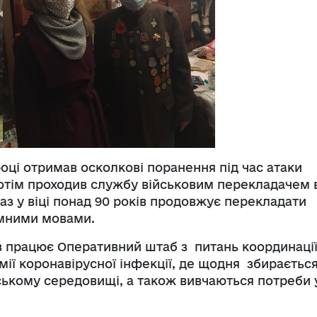
оці отримав осколкові поранення під час атаки
потім проходив службу військовим перекладачем 
араз у віці понад 90 років продовжує перекладати
емними мовами.
в працює Оперативний штаб з питань координаці
ії коронавірусної інфекції, де щодня збирається
нському середовищі, а також вивчаються потреби 