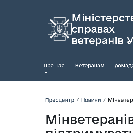
Міністерст
справах
ветеранів 
Про нас
Ветеранам
Громадс
Пресцентр
Новини
Мінветер
Мінветерані