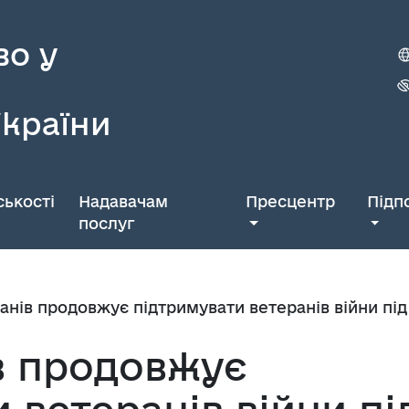
во у
України
ькості
Надавачам
Пресцентр
Підп
послуг
анів продовжує підтримувати ветеранів війни під
в продовжує