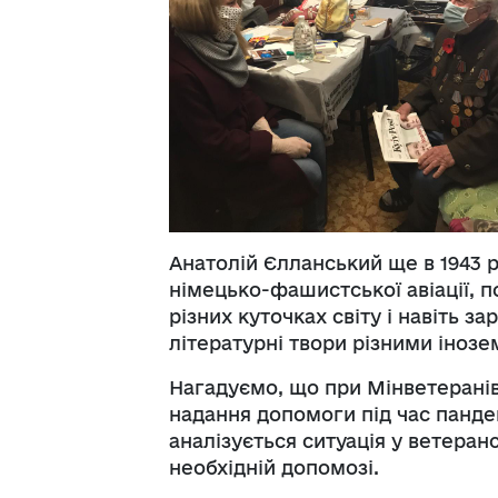
Анатолій Єлланський ще в 1943 р
німецько-фашистської авіації, 
різних куточках світу і навіть з
літературні твори різними іноз
Нагадуємо, що при Мінветерані
надання допомоги під час пандем
аналізується ситуація у ветера
необхідній допомозі.