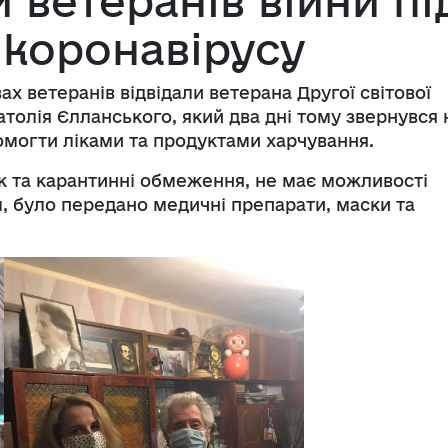
 ветеранів війни пі
 коронавірусу
ах ветеранів відвідали ветерана Другої світової
натолія Єлланського, який два дні тому звернувся 
омогти ліками та продуктами харчування.
ік та карантинні обмеження, не має можливості
, було передано медичні препарати, маски та