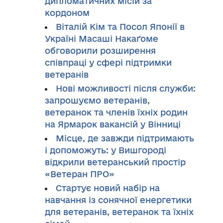
дипломатичних місій за
кордоном
Віталій Кім та Посол Японії в
Україні Масаші Накаґоме
обговорили розширення
співпраці у сфері підтримки
ветеранів
Нові можливості після служби:
запрошуємо ветеранів,
ветеранок та членів їхніх родин
на Ярмарок вакансій у Вінниці
Місце, де завжди підтримають
і допоможуть: у Вишгороді
відкрили ветеранський простір
«Ветеран ПРО»
Стартує новий набір на
навчання із сонячної енергетики
для ветеранів, ветеранок та їхніх