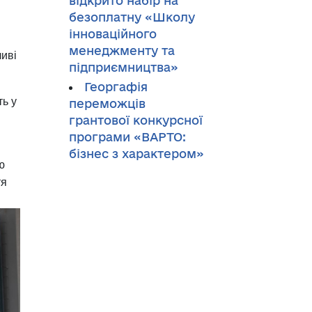
відкрито набір на
безоплатну «Школу
інноваційного
менеджменту та
иві
підприємництва»
Георгафія
ь у
переможців
грантової конкурсної
програми «ВАРТО:
бізнес з характером»
ю
тя