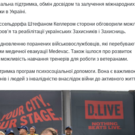
іальна підтримка, обмін досвідом та залучення міжнародних
и в Україні.
 Дюссельдорфа Штефаном Келлером сторони обговорили можл
ов’я та реабілітації українських Захисників і Захисниць.
ідновленню поранених військовослужбовців, які перебувают
и медичної евакуації Medevac. Також ішлося про розвиток
а можливість навчання тренерів для роботи з ветеранами.
тримка програм психосоціальної допомоги. Вона є важливо
нів і людей з інвалідністю внаслідок війни до активного жит