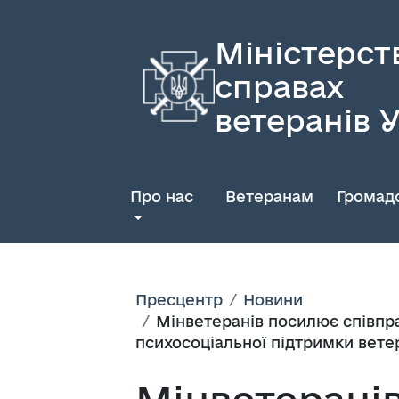
Міністерст
справах
ветеранів 
Про нас
Ветеранам
Громадс
Пресцентр
Новини
Мінветеранів посилює співпра
психосоціальної підтримки вете