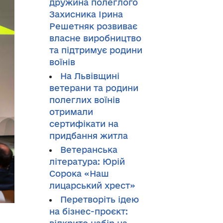
дружина полеглого
Захисника Ірина
Решетняк розвиває
власне виробництво
та підтримує родини
воїнів
На Львівщині
ветерани та родини
полеглих воїнів
отримали
сертифікати на
придбання житла
Ветеранська
література: Юрій
Сорока «Наш
лицарський хрест»
Перетворіть ідею
на бізнес-проєкт: