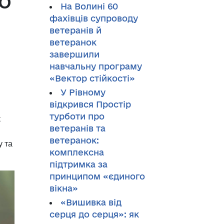
ю
На Волині 60
фахівців супроводу
ветеранів й
ветеранок
завершили
навчальну програму
«Вектор стійкості»
У Рівному
відкрився Простір
турботи про
к
ветеранів та
ветеранок:
у та
комплексна
підтримка за
принципом «єдиного
вікна»
«Вишивка від
серця до серця»: як