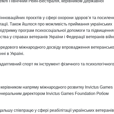
емлі Північний Рейн-Вестфалія, керівником Державної
інноваційних проєктів у сфері охорони здоров’я та посилен
тації. Також йшлося про можливість приймання українських
, підтримку програм психосоціальної допомоги та підвищення
ства у справах ветеранів України і Федерації ветеранів війн
ередового міжнародного досвіду впровадження ветерансько
ні в Україні.
даптивний спорт як інструмент фізичного та психологічног
 керівником напряму міжнародного розвитку Invictus Games
неральним директором Invictus Games Foundation Робом
дальшу співпрацю у сфері реабілітації українських ветеранів