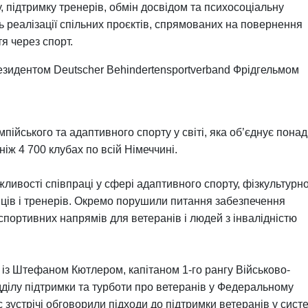
, підтримку тренерів, обмін досвідом та психосоціальну
 реалізації спільних проєктів, спрямованих на повернення
я через спорт.
резидентом Deutscher Behindertensportverband Фрідгельмом
ійського та адаптивного спорту у світі, яка об’єднує понад
ніж 4 700 клубах по всій Німеччині.
жливості співпраці у сфері адаптивного спорту, фізкультурно
івців і тренерів. Окремо порушили питання забезпечення
портивних напрямів для ветеранів і людей з інвалідністю
 із Штефаном Кютлером, капітаном 1-го рангу Військово-
дділу підтримки та турботи про ветеранів у Федеральному
с зустрічі обговорили підходи до підтримки ветеранів у сист