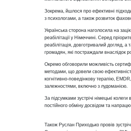
Зокрема, йшлося про ефективні підходи
з психологами, а також розвиток фахово
Українська сторона наголосила на заці
реабілітації у Німеччині. Серед пріори
реабілітація, довготривалий догляд, а
громадян, які постраждали внаслідок рос
Окремо обговорили можливість сертифік
методами, що довели свою ефективність
когнітивно-поведінкову терапію, EMDR, 
залежностями, включно з лудоманією.
За підсумками зустрічі німецькі колег
постійного обміну досвідом та напрац
Також Руслан Приходько провів зустріч 