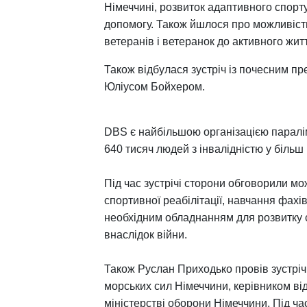
Німеччині, розвиток адаптивного спорту
допомогу. Також йшлося про можливість
ветеранів і ветеранок до активного житт
Також відбулася зустріч із почесним п
Юліусом Бойхером.
DBS є найбільшою організацією паралімп
640 тисяч людей з інвалідністю у більш 
Під час зустрічі сторони обговорили мо
спортивної реабілітації, навчання фах
необхідним обладнанням для розвитку с
внаслідок війни.
Також Руслан Приходько провів зустріч
морських сил Німеччини, керівником ві
міністерстві оборони Німеччини. Під ча