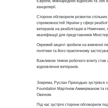
Європи, міжнародних відносин та ЗМІ з
канцелярії.
Сторони обговорили розвиток спільних 
спроможностей України у сфері реабілі
ветеранів на реабілітацію в Німеччині
кваліфікації для представників Міністер
Окремий акцент зробили на вивченні п
політики та його практичному застосуван
Важливою темою робочого візиту став а
відновлення ветеранів.
Зокрема, Руслан Приходько зустрівся з
Foundation Мартіном Аммерманом та ге
Овеном.
Під час зустрічі сторони обговорили по