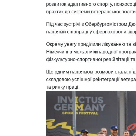
р
озвиток адаптивного спорту, психосоц
практик до системи ветеранської політик
Під час зустрічі з Обербургомістром
напрями співпраці у сфері охорони здор
Окрему увагу приділили лікуванню та в
Німеччині в межах міжнародної програм
фізкультурно-спортивної реабілітації т
Ще одним напрямом розмови стала під
складовою успішної реінтеграції ветера
та ринку праці.