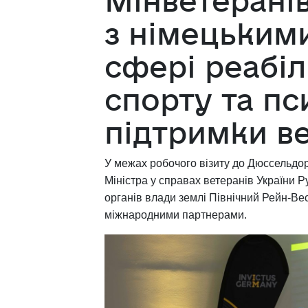
Мінветерані
з німецьким
сфері реабіл
спорту та пс
підтримки в
У межах робочого візиту до Дюссельдо
Міністра у справах ветеранів України Р
органів влади землі Північний Рейн-Ве
міжнародними партнерами.