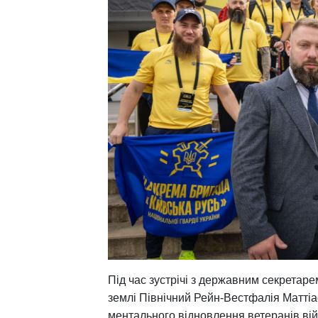
Під час зустрічі з державним секретаре
землі Північний Рейн-Вестфалія Матті
ментального відновлення ветеранів вій