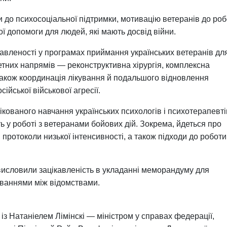
 до психосоціальної підтримки, мотивацію ветеранів до ро
ї допомоги для людей, які мають досвід війни.
кавленості у програмах приймання українських ветеранів дл
тетних напрямів — реконструктивна хірургія, комплексна
 також координація лікування й подальшого відновлення
ійської військової агресії.
ованого навчання українських психологів і психотерапевті
 у роботі з ветеранами бойових дій. Зокрема, йдеться про
протоколи низької інтенсивності, а також підходи до роботи 
и висловили зацікавленість в укладанні меморандуму для
юваннями між відомствами.
із Натаніелем Лімінскі — міністром у справах федерації,