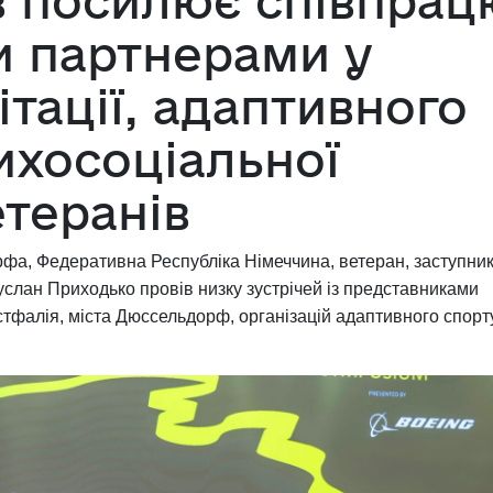
в посилює співпрац
и партнерами у
ітації, адаптивного
ихосоціальної
етеранів
рфа, Федеративна Республіка Німеччина, ветеран, заступни
услан Приходько провів низку зустрічей із представниками
стфалія, міста Дюссельдорф, організацій адаптивного спорт