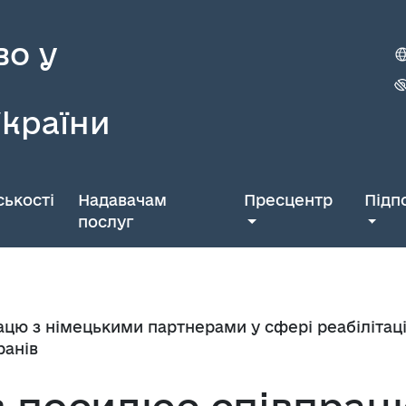
во у
України
ькості
Надавачам
Пресцентр
Підп
послуг
цю з німецькими партнерами у сфері реабілітації
ранів