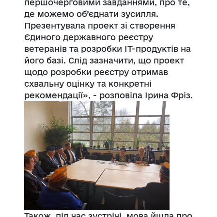
першочерговими завданнями, про те,
де можемо об’єднати зусилля.
Презентувала проект зі створення
Єдиного державного реєстру
ветеранів та розробки ІТ-продуктів на
його базі. Слід зазначити, що проект
щодо розробки реєстру отримав
схвальну оцінку та конкретні
рекомендації», - розповіла Ірина
Фріз
.
Також, під час зустрічі, мова йшла про