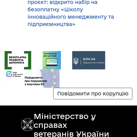
проєкт: відкрито набір на
безоплатну «Школу
інноваційного менеджменту та
підприємництва»
Повідомити про корупцію
Міністерство у
справах
ветеранів України