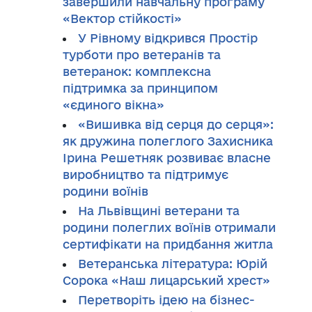
завершили навчальну програму
«Вектор стійкості»
У Рівному відкрився Простір
турботи про ветеранів та
ветеранок: комплексна
підтримка за принципом
«єдиного вікна»
«Вишивка від серця до серця»:
як дружина полеглого Захисника
Ірина Решетняк розвиває власне
виробництво та підтримує
родини воїнів
На Львівщині ветерани та
родини полеглих воїнів отримали
сертифікати на придбання житла
Ветеранська література: Юрій
Сорока «Наш лицарський хрест»
Перетворіть ідею на бізнес-