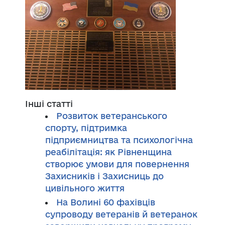
Інші статті
Розвиток ветеранського
спорту, підтримка
підприємництва та психологічна
реабілітація: як Рівненщина
створює умови для повернення
Захисників і Захисниць до
цивільного життя
На Волині 60 фахівців
супроводу ветеранів й ветеранок