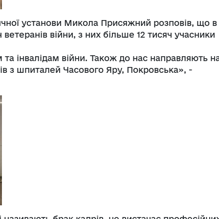
чної установи Микола Присяжний розповів, що в
 ветеранів війни, з них більше 12 тисяч учасники
та інвалідам війни. Також до нас направляють н
ів з шпиталей Часового Яру, Покровська», -
 називають брак кадрів, не вистачає професійни