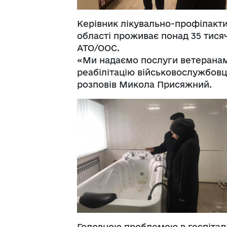
Керівник лікувально-профілакти
області проживає понад 35 тисяч
АТО/ООС.
«Ми надаємо послуги ветеранам 
реабілітацію військовослужбовц
розповів Микола Присяжний.
Головною проблемою в госпіталі