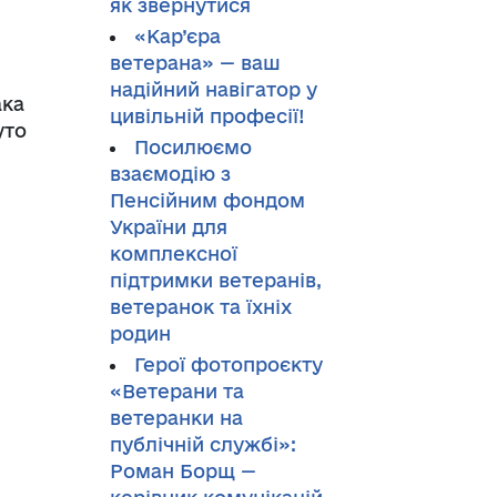
як звернутися
«Кар’єра
ветерана» — ваш
надійний навігатор у
ака
цивільній професії!
уто
Посилюємо
взаємодію з
Пенсійним фондом
України для
комплексної
підтримки ветеранів,
ветеранок та їхніх
родин
Герої фотопроєкту
«Ветерани та
ветеранки на
публічній службі»:
Роман Борщ —