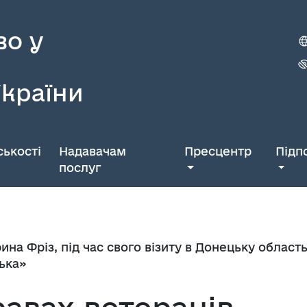
во у
України
ькості
Надавачам
Пресцентр
Підп
послуг
рина Фріз, під час свого візиту в Донецьку област
ська»