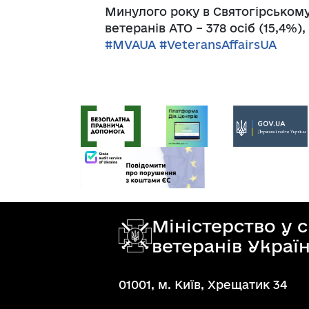
Минулого року в Святогірському 
ветеранів АТО – 378 осіб (15,4%), 
#
MVAUA
#
VeteransAffairsUA
Міністерство у 
ветеранів Украї
01001, м. Київ, Хрещатик 34