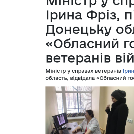
Міністр у сп
Ірина Фріз, п
Донецьку обл
«Обласний г
ветеранів ві
Міністр у справах ветеранів
Ірин
область, відвідала «Обласний го