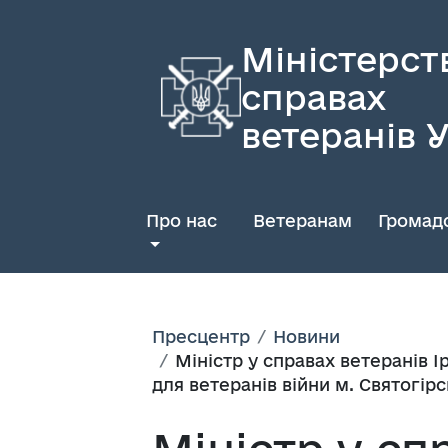
Міністерст
справах
ветеранів 
Про нас
Ветеранам
Громадс
Пресцентр
Новини
Міністр у справах ветеранів І
для ветеранів війни м. Святогір