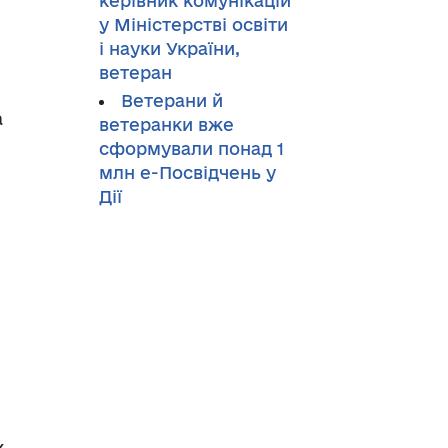
керівник комунікацій
у Міністерстві освіти
і науки України,
ветеран
Ветерани й
а
ветеранки вже
сформували понад 1
млн е-Посвідчень у
Дії
х