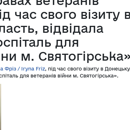
равах ветеранів
ід час свого візиту 
асть, відвідала
оспіталь для
йни м. Святогірська
а Фріз / Iryna Friz
, під час свого візиту в Донецьку
спіталь для ветеранів війни м. Святогірська».