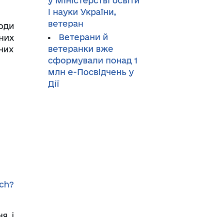
у Міністерстві освіти
і науки України,
ветеран
оди
Ветерани й
них
ветеранки вже
ячих
сформували понад 1
млн е-Посвідчень у
Дії
ch?
я і