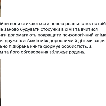
ійни вони стикаються з новою реальністю: потрі
 заново будувати стосунки в сім’ї та вчитися
нінги допомагають покращити психологічний клім
ня дружніх зв’язків між дорослими й дітьми завд
ьно підібрана книга формує особистість, а
м та його обговорення зближує родину.