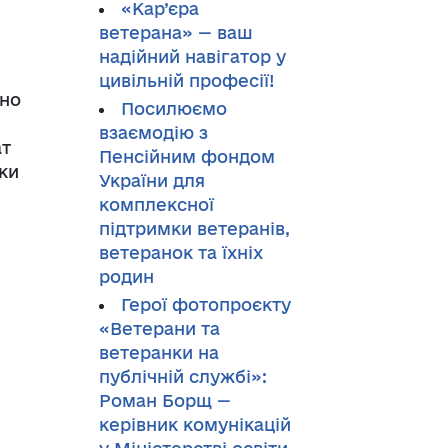
«Кар’єра
ветерана» — ваш
надійний навігатор у
цивільній професії!
бно
Посилюємо
взаємодію з
ат
Пенсійним фондом
яки
України для
комплексної
підтримки ветеранів,
ветеранок та їхніх
родин
Герої фотопроєкту
«Ветерани та
ветеранки на
публічній службі»:
Роман Борщ —
керівник комунікацій