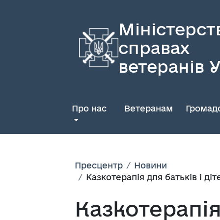
Міністерст
справах
ветеранів 
Про нас
Ветеранам
Громадс
Пресцентр
Новини
Казкотерапія для батьків і ді
Казкотерапія 