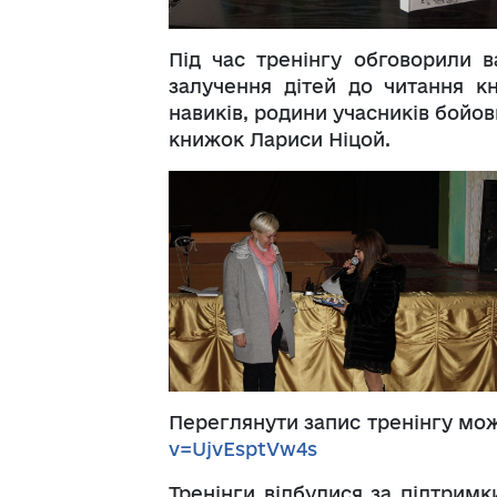
Під час тренінгу обговорили 
залучення дітей до читання к
навиків, родини учасників бойов
книжок Лариси Ніцой.
Переглянути запис тренінгу мо
v=UjvEsptVw4s
Тренінги відбулися за підтримк