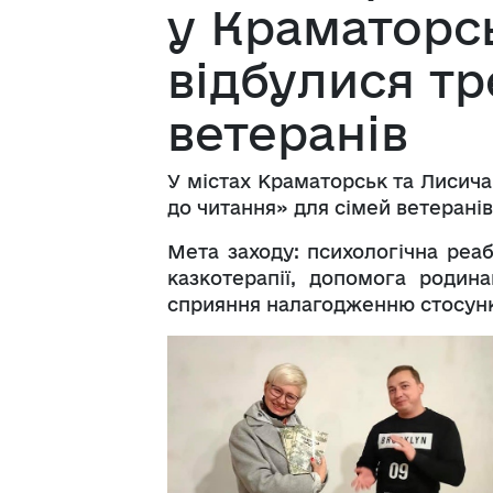
у Краматорс
відбулися тр
ветеранів
У містах Краматорськ та Лисича
до читання» для сімей ветеранів
Мета заходу: психологічна реа
казкотерапії, допомога родин
сприяння налагодженню стосункі