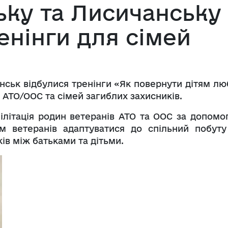
ьку та Лисичанську
енінги для сімей
нськ відбулися тренінги «Як повернути дітям лю
 АТО/ООС та сімей загиблих захисників.
білітація родин ветеранів АТО та ООС за допомо
ам ветеранів адаптуватися до спільний побуту
в між батьками та дітьми.