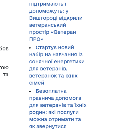
підтримають і
допоможуть: у
Вишгороді відкрили
ветеранський
простір «Ветеран
ПРО»
Стартує новий
бов
набір на навчання із
сонячної енергетики
гою
для ветеранів,
 та
ветеранок та їхніх
сімей
Безоплатна
правнича допомога
для ветеранів та їхніх
родин: які послуги
можна отримати та
як звернутися