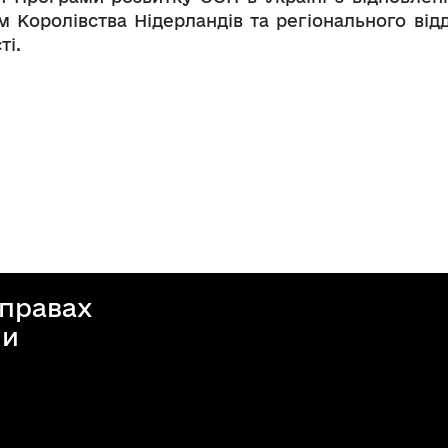
 Королівства Нідерландів та регіонального відд
ті.
справах
ни