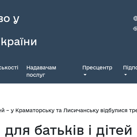
во у
України
ькості
Надавачам
Пресцентр
Підп
послуг
тей – у Краматорську та Лисичанську відбулися тр
для батьків і дітей