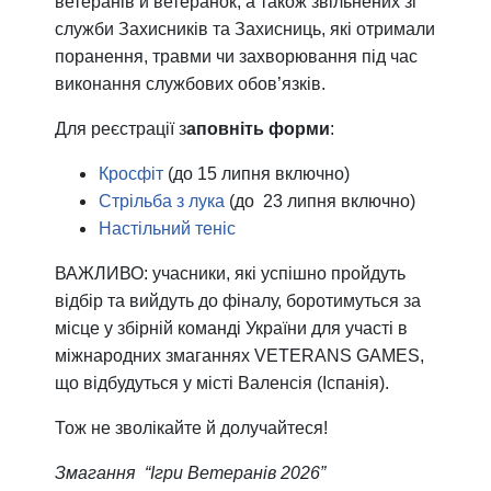
ветеранів й ветеранок, а також звільнених зі
служби Захисників та Захисниць, які отримали
поранення, травми чи захворювання під час
виконання службових обов’язків.
Для реєстрації з
аповніть форми
:
Кросфіт
(до 15 липня включно)
Стрільба з лука
(до 23 липня включно)
Настільний теніс
ВАЖЛИВО: учасники, які успішно пройдуть
відбір та вийдуть до фіналу, боротимуться за
місце у збірній команді України для участі в
міжнародних змаганнях VETERANS GAMES,
що відбудуться у місті Валенсія (Іспанія).
Тож не зволікайте й долучайтеся!
Змагання “Ігри Ветеранів 2026”