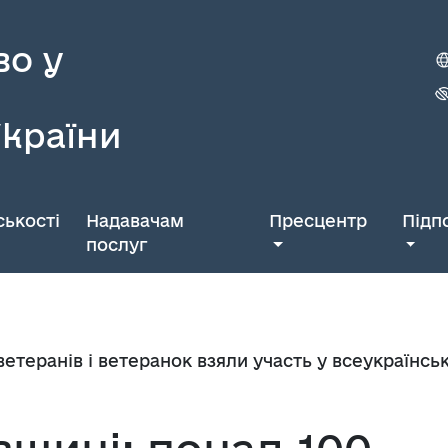
во у
України
ькості
Надавачам
Пресцентр
Підп
послуг
ветеранів і ветеранок взяли участь у всеукраїнсь