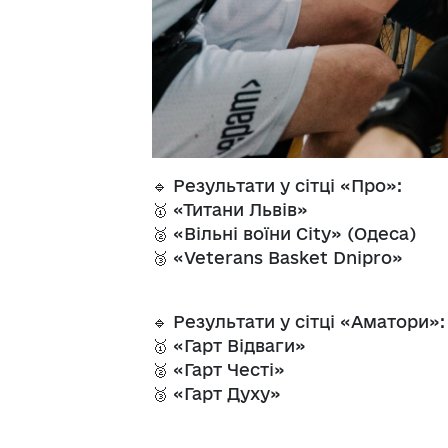
🔹 Результати у сітці «Про»:
🥇 «Титани Львів»
🥈 «Вільні воїни City» (Одеса)
🥉 «Veterans Basket Dnipro»
🔹 Результати у сітці «Аматори»:
🥇 «Гарт Відваги»
🥈 «Гарт Честі»
🥉 «Гарт Духу»