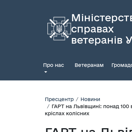
Міністерст
справах
ветеранів 
Про нас
Ветеранам
Громадс
Пресцентр
Новини
ГАРТ на Львівщині: понад 100 
кріслах колісних