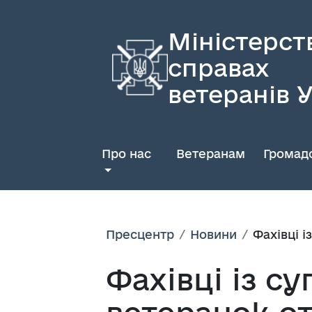
Міністерст
справах
ветеранів 
Про нас
Ветеранам
Громадс
Пресцентр
Новини
Фахівці 
Фахівці із с