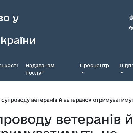
во у
України
ькості
Надавачам
Пресцентр
Підп
послуг
із супроводу ветеранів й ветеранок отримуватиму
упроводу ветеранів й