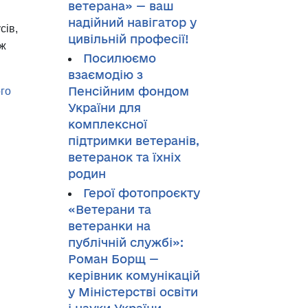
ветерана» — ваш
надійний навігатор у
сів,
цивільній професії!
ож
Посилюємо
взаємодію з
Пенсійним фондом
ого
України для
комплексної
підтримки ветеранів,
ветеранок та їхніх
родин
Герої фотопроєкту
«Ветерани та
ветеранки на
публічній службі»:
Роман Борщ —
керівник комунікацій
у Міністерстві освіти