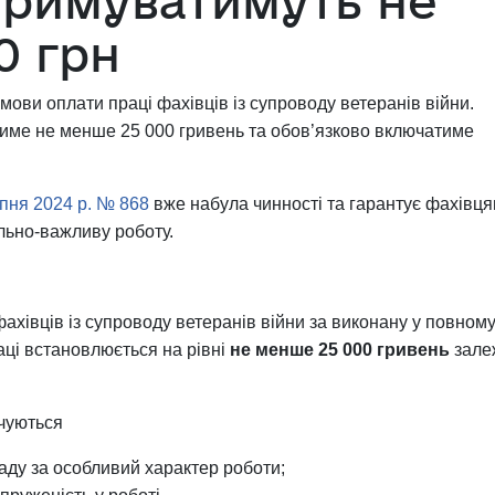
тримуватимуть не
0 грн
умови оплати праці фахівців із супроводу ветеранів війни.
тиме не менше 25 000 гривень та обов’язково включатиме
рпня 2024 р. № 868
вже набула чинності
та гарантує фахівц
ально-важливу роботу.
ахівців із супроводу ветеранів війни за виконану у повном
аці встановлюється на рівні
не менше 25 000 гривень
зале
чуються
ду за особливий характер роботи;