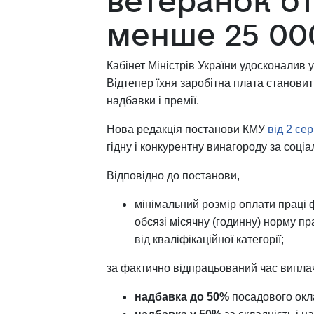
ветеранок о
менше 25 00
Кабінет Міністрів України удосконалив 
Відтепер їхня заробітна плата станови
надбавки і премії.
Нова редакція постанови КМУ
від 2 се
гідну і конкурентну винагороду за соці
Відповідно до постанови,
мінімальний розмір оплати праці ф
обсязі місячну (годинну) норму пр
від кваліфікаційної категорії;
за фактично відпрацьований час випла
надбавка до 50%
посадового окла