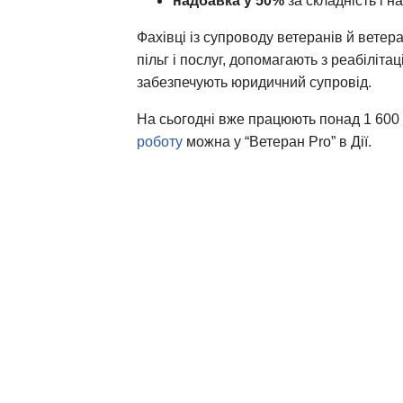
надбавка у 50%
за складність і н
Фахівці із супроводу ветеранів й вете
пільг і послуг, допомагають з реабіліт
забезпечують юридичний супровід.
На сьогодні вже працюють понад 1 600 ф
роботу
можна у “Ветеран Pro” в Дії.