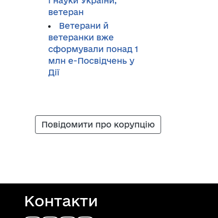
і науки України,
ветеран
Ветерани й
ветеранки вже
сформували понад 1
млн е-Посвідчень у
Дії
Повідомити про корупцію
Контакти