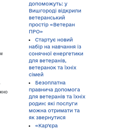
допоможуть: у
Вишгороді відкрили
ветеранський
простір «Ветеран
ПРО»
Стартує новий
набір на навчання із
сонячної енергетики
ям
для ветеранів,
ветеранок та їхніх
сімей
Безоплатна
у
правнича допомога
жно
для ветеранів та їхніх
родин: які послуги
можна отримати та
як звернутися
«Кар’єра