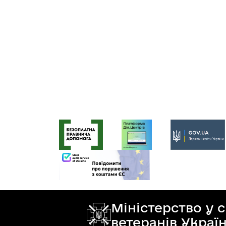
Міністерство у 
ветеранів Украї