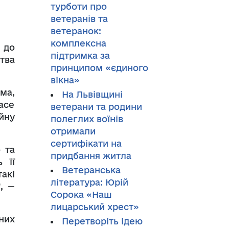
турботи про
ветеранів та
ветеранок:
комплексна
т до
підтримка за
тва
принципом «єдиного
вікна»
ма,
На Львівщині
ace
ветерани та родини
йну
полеглих воїнів
отримали
сертифікати на
 та
придбання житла
 її
Ветеранська
акі
література: Юрій
, —
Сорока «Наш
лицарський хрест»
них
Перетворіть ідею