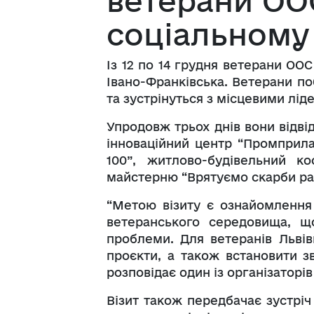
ветерани ОО
соціальному
Із 12 по 14 грудня ветерани ООС
Івано-Франківська. Ветерани п
та зустрінуться з місцевими лід
Упродовж трьох днів вони відвід
інноваційний центр “Промприла
100”, житлово-будівельний ко
майстерню “Врятуємо скарби ра
“Метою візиту є ознайомлення
ветеранського середовища, щ
проблеми. Для ветеранів Львів
проєкти, а також встановити з
розповідає один із організаторі
Візит також передбачає зустріч