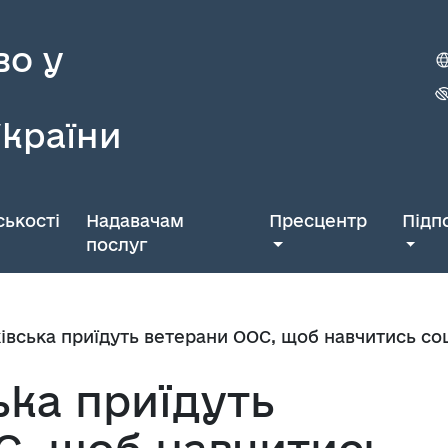
во у
України
ькості
Надавачам
Пресцентр
Підп
послуг
івська приїдуть ветерани ООС, щоб навчитись с
ька приїдуть