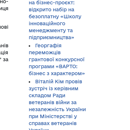
но-
на бізнес-проєкт:
иця
відкрито набір на
безоплатну «Школу
інноваційного
ові
менеджменту та
підприємництва»
нів
Георгафія
ація
переможців
” за
грантової конкурсної
програми «ВАРТО:
бізнес з характером»
Віталій Кім провів
зустріч із керівним
складом Ради
ветеранів війни за
незалежність України
при Міністерстві у
справах ветеранів