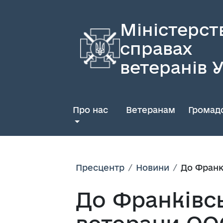
Міністерст
справах
ветеранів 
Про нас
Ветеранам
Громадс
Пресцентр
Новини
До Франк
До Франківс