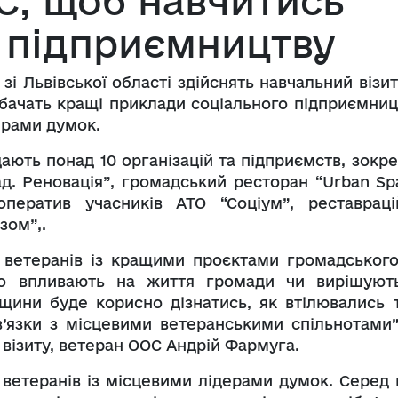
С, щоб навчитись
 підприємництву
 зі Львівської області здійснять навчальний візи
обачать кращі приклади соціального підприємниц
ерами думок.
ають понад 10 організацій та підприємств, зокре
д. Реновація”, громадський ресторан “Urban Sp
оператив учасників АТО “Соціум”, реставраці
зом”,.
 ветеранів із кращими проєктами громадського
о впливають на життя громади чи вирішують
щини буде корисно дізнатись, як втілювались т
в’язки з місцевими ветеранськими спільнотами”
в візиту, ветеран ООС Андрій Фармуга.
 ветеранів із місцевими лідерами думок. Серед 