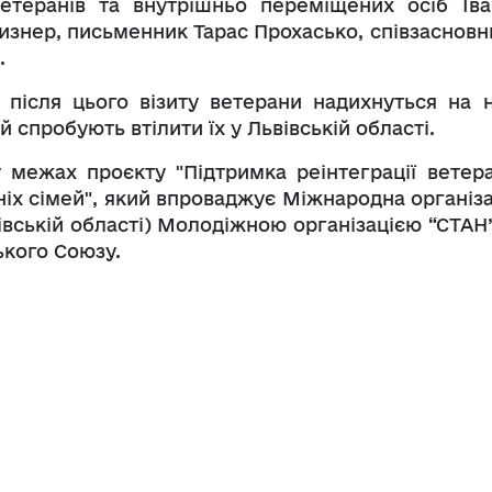
ветеранів та внутрішньо переміщених осіб Іва
изнер, письменник Тарас Прохасько, співзасновн
.
 після цього візиту ветерани надихнуться на н
й спробують втілити їх у Львівській області.
у межах проєкту "Підтримка реінтеграції ветера
хніх сімей", який впроваджує Міжнародна організ
ьвівській області) Молодіжною організацією “СТАН
ького Союзу.