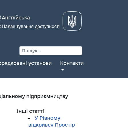
Англійська
Налаштування доступності
орядковані установи
Контакти
оціальному підприємництву
Інші статті
У Рівному
відкрився Простір