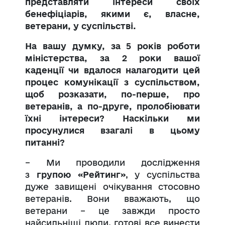
представляти інтереси своїх
бенефіціарів, якими є, власне,
ветерани, у суспільстві.
На вашу думку, за 5 років роботи
міністерства, за 2 роки вашої
каденції чи вдалося налагодити цей
процес комунікації з суспільством,
щоб розказати, по-перше, про
ветеранів, а по-друге, пролобіювати
їхні інтереси? Наскільки ми
просунулися взагалі в цьому
питанні?
– Ми проводили дослідження
з
групою «Рейтинг»
, у суспільства
дуже завищені очікування стосовно
ветеранів. Вони вважають, що
ветерани – це завжди просто
найсильніші люди, готові все винести