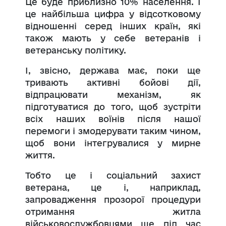
Це буде приблизно 10% населення. І
це найбільша цифра у відсотковому
відношенні серед інших країн, які
також мають у себе ветеранів і
ветеранську політику.
І, звісно, держава має, поки ще
тривають активні бойові дії,
відпрацювати механізм, як
підготуватися до того, щоб зустріти
всіх наших воїнів після нашої
перемоги і змодерувати таким чином,
щоб вони інтегрувалися у мирне
життя.
Тобто це і соціальний захист
ветерана, це і, наприклад,
запровадження прозорої процедури
отримання житла
військовослужбовцями ще під час