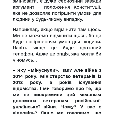
змінювати, є дуже серйозний завжди
аргумент – положення Конституції,
яке не дозволяє погіршити умови для
людини у будь-якому випадку.
Наприклад, якщо відмінити там щось.
Ми не можемо відмінити щось, бо це
буде погіршенням умов для людини.
Навіть якщо це буде дротовий
телефон. Адже це опція, яка могла би
у чомусь...
– Яку
«
мінуснули
»
. Так? Але війна з
2014 року. Міністерство ветеранів із
2018 року. 5 років існування
відомства. І ми говоримо про те, що
ми не виокремили цей механізм
допомоги ветеранам російської-
української війни. Чому? У вас є
відповідь? Якщо ми говоримо, що