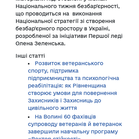
Національного тижня безбарʼєрності,
що проводиться на виконання
Національної стратегії зі створення
безбарʼєрного простору в Україні,
розробленої за ініціативи Першої леді
Олена Зеленська
.
Інші статті
Розвиток ветеранського
спорту, підтримка
підприємництва та психологічна
реабілітація: як Рівненщина
створює умови для повернення
Захисників і Захисниць до
цивільного життя
На Волині 60 фахівців
супроводу ветеранів й ветеранок
завершили навчальну програму
«Вектор стійкості»