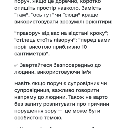
поруч. Якщо це доречно, коротко
опишіть простір навколо. Замість
“там”, “ось тут” чи “сюди” краще
використовувати зрозумілі орієнтири:
“праворуч від вас на відстані кроку”;
“стілець стоїть ліворуч”; “перед вами
поріг висотою приблизно 10
сантиметрів”.
✅
Звертайтеся безпосередньо до
людини, використовуючи ім’я
Навіть якщо поруч є супровідник чи
супровідниця, важливо говорити
напряму до людини. Також не варто
без запиту розпитувати про причини
порушення зору
—
це може бути
особистою темою.